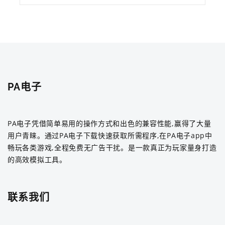
PA电子
PA电子凭借简单易用的操作方式和出色的兼容性能,赢得了大量
用户青睐。通过PA电子下载快速获取所需程序,在PA电子app中
畅玩各类游戏,全程免费无广告干扰。是一款真正为玩家量身打造
的高效模拟工具。
联系我们