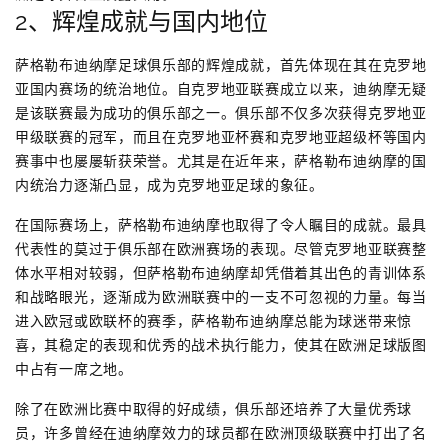
2、辉煌成就与国内地位
萨格勒布迪纳摩足球俱乐部的辉煌成就，首先体现在其在克罗地
亚国内赛场的统治地位。自克罗地亚联赛成立以来，迪纳摩无疑
是该联赛最为成功的俱乐部之一。俱乐部不仅多次获得克罗地亚
甲级联赛的冠军，而且在克罗地亚杯赛和克罗地亚超级杯等国内
赛事中也屡屡斩获荣誉。尤其是在近年来，萨格勒布迪纳摩的国
内统治力逐渐凸显，成为克罗地亚足球的象征。
在国际赛场上，萨格勒布迪纳摩也取得了令人瞩目的成就。最具
代表性的莫过于俱乐部在欧洲赛场的表现。尽管克罗地亚联赛整
体水平相对较弱，但萨格勒布迪纳摩却凭借着其出色的青训体系
和战略眼光，逐渐成为欧洲联赛中的一支不可忽视的力量。每当
进入欧冠或欧联杯的赛季，萨格勒布迪纳摩总能为球迷带来惊
喜，其稳定的表现和优秀的战术执行能力，使其在欧洲足球版图
中占有一席之地。
除了在欧洲比赛中取得的好成绩，俱乐部还培养了大量优秀球
员，许多曾经在迪纳摩效力的球员都在欧洲顶级联赛中打出了名