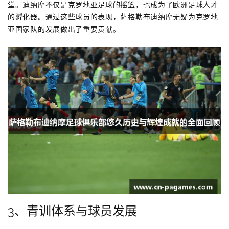
堂。迪纳摩不仅是克罗地亚足球的摇篮，也成为了欧洲足球人才
的孵化器。通过这些球员的表现，萨格勒布迪纳摩无疑为克罗地
亚国家队的发展做出了重要贡献。
3、青训体系与球员发展