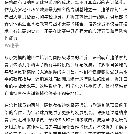
萨格勒布迪纳摩足球俱乐部的成功，离不开其卓越的青训体系。
作为克罗地亚乃至欧洲最为知名的青训基地之一，迪纳摩每年培
养出大量具备潜力的年轻球员，并将其输送到一线队。俱乐部的
青训体系注重基础教育与战术素养的结合，培养球员不仅要在技
术上有过硬的实力，还要在比赛中具备强大的心理素质和团队协
作能力。
PA电子
从小规模的地区性培训到国际级球员的培养，萨格勒布迪纳摩的
青训体系几乎涵盖了所有年龄段的训练与发展。许多来自各地的
年轻球员都选择加入迪纳摩的青训营，他们不仅能够接受到高水
平的教练指导，还能通过与欧洲顶级青少年队伍的比赛，提升自
身的技战术水平。这种系统化、科学化的培养模式，使得萨格勒
布迪纳摩在青训领域始终处于领先地位。
在培养球员的同时，萨格勒布迪纳摩还通过与欧洲其他顶级俱乐
部的合作，为年轻球员提供了更多的发展机会。许多通过迪纳摩
青训营走出来的球员，最终进入欧洲顶级联赛，成为全球足坛的
亮眼之星。这种球员培养与国际化合作的模式，不仅提升了俱乐
部的竞争力，也为克罗地亚足球的发展注入了源源不断的新鲜血