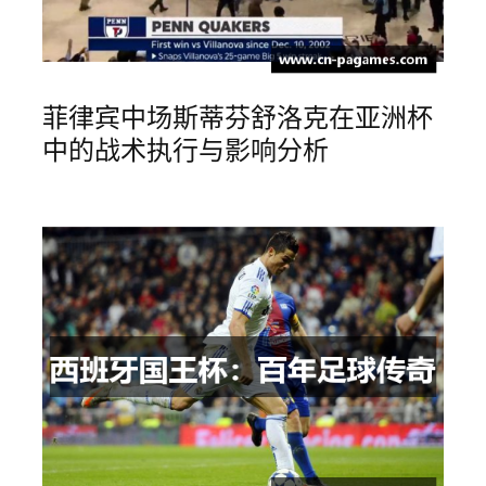
菲律宾中场斯蒂芬舒洛克在亚洲杯
中的战术执行与影响分析