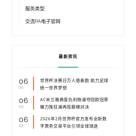
服务类型
交流PA电子官网
最新资讯
06
世界杯决赛日万人慈善跑 助力足球
统一世界梦想
08
06
AC米兰雅典复仇利物浦夺回欧冠荣
耀力挽狂澜再现巅峰对决
08
06
2026年2月世界杯官方发布全新数
字票务交易平台引领全球球迷
08