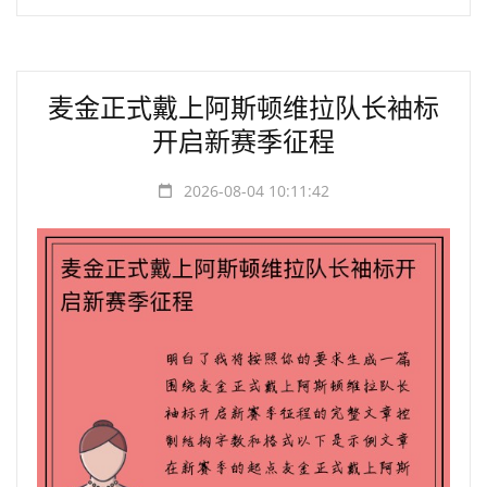
麦金正式戴上阿斯顿维拉队长袖标
开启新赛季征程
2026-08-04 10:11:42