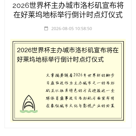
2026世界杯主办城市洛杉矶宣布将
在好莱坞地标举行倒计时点灯仪式
2026-08-05 10:58:50