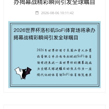
办揭幕战精彩瞬间引发全球瞩目
2026-08-06 10:11:42