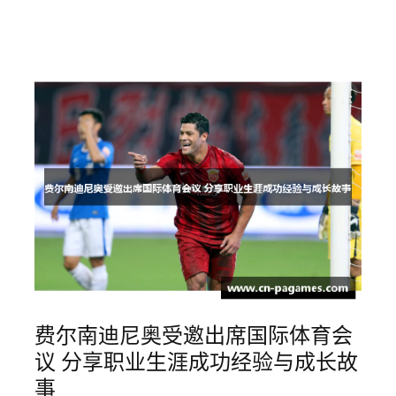
费尔南迪尼奥受邀出席国际体育会
议 分享职业生涯成功经验与成长故
事