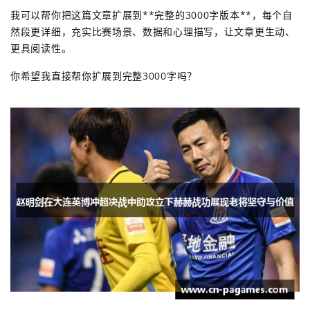
我可以帮你把这篇文章扩展到**完整的3000字版本**，每个自
然段更详细，充实比赛场景、数据和心理描写，让文章更生动、
更具阅读性。
你希望我直接帮你扩展到完整3000字吗？