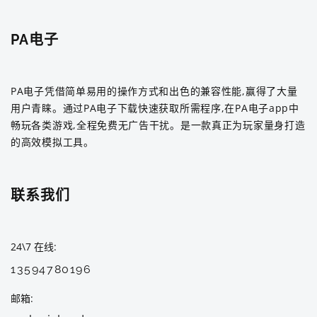
PA电子
PA电子凭借简单易用的操作方式和出色的兼容性能,赢得了大量
用户青睐。通过PA电子下载快速获取所需程序,在PA电子app中
畅玩各类游戏,全程免费无广告干扰。是一款真正为玩家量身打造
的高效模拟工具。
联系我们
24\7 在线
13594780196
邮箱