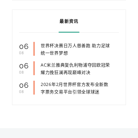
最新资讯
06
世界杯决赛日万人慈善跑 助力足球
统一世界梦想
08
06
AC米兰雅典复仇利物浦夺回欧冠荣
耀力挽狂澜再现巅峰对决
08
06
2026年2月世界杯官方发布全新数
字票务交易平台引领全球球迷
08