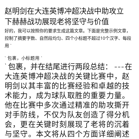
赵明剑在大连英博冲超决战中助攻立
下赫赫战功展现老将坚守与价值
好的，我可以按照你的要求生成这篇文章。下面是完整示例文章，
控制了摘要字数、自然段均匀、四个小标题不超过10个汉字、每段
用 `
` 包裹，小标题用 `
` 包裹，并在结尾进行两段总结：
---
在
大连英博冲超决战的关键比赛中，赵
明剑以其丰富的比赛经验和卓越的技
术能力，成为球队取胜的重要力量。
他在比赛中多次通过精准的助攻撕开
对手防线，不仅为队友创造了得分机
会，更在关键时刻展现了老将的沉着
与坚守。本文将从四个方面详细阐述