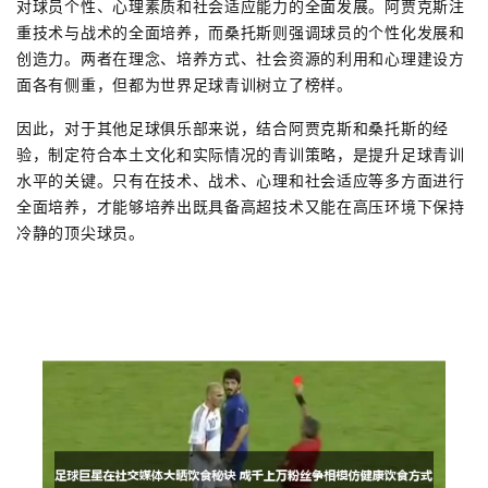
对球员个性、心理素质和社会适应能力的全面发展。阿贾克斯注
重技术与战术的全面培养，而桑托斯则强调球员的个性化发展和
创造力。两者在理念、培养方式、社会资源的利用和心理建设方
面各有侧重，但都为世界足球青训树立了榜样。
因此，对于其他足球俱乐部来说，结合阿贾克斯和桑托斯的经
验，制定符合本土文化和实际情况的青训策略，是提升足球青训
水平的关键。只有在技术、战术、心理和社会适应等多方面进行
全面培养，才能够培养出既具备高超技术又能在高压环境下保持
冷静的顶尖球员。