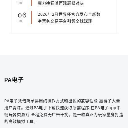
耀力挽狂澜再现巅峰对决
08
06
2026年2月世界杯官方发布全新数
字票务交易平台引领全球球迷
08
PA电子
PA电子凭借简单易用的操作方式和出色的兼容性能,赢得了大量
用户青睐。通过PA电子下载快速获取所需程序,在PA电子app中
畅玩各类游戏,全程免费无广告干扰。是一款真正为玩家量身打造
的高效模拟工具。