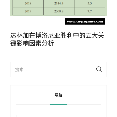
达林加在博洛尼亚胜利中的五大关
键影响因素分析
搜索...
导航