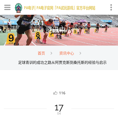
资讯中心
首页
资讯中心
足球青训的成功之路从阿贾克斯到桑托斯的经验与启示
116
17
04