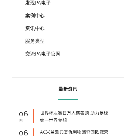
发现PA电子
案例中心
资讯中心
服务类型
交流PA电子官网
最新资讯
06
世界杯决赛日万人慈善跑 助力足球
统一世界梦想
08
06
AC米兰雅典复仇利物浦夺回欧冠荣