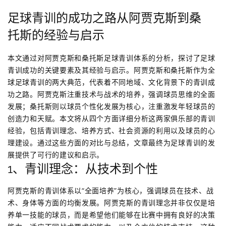
足球青训的成功之路从阿贾克斯到桑
托斯的经验与启示
本文通过对阿贾克斯和桑托斯足球青训体系的分析，探讨了足球
青训成功的关键要素及其经验与启示。阿贾克斯和桑托斯作为全
球足球青训的两大典范，代表着不同地域、文化背景下的青训成
功之路。阿贾克斯注重技术与战术的培养，强调球员思维的全面
发展；桑托斯则以球员个性化发展为核心，注重激发年轻球员的
创造力和天赋。本文将从四个方面详细分析这两家俱乐部的青训
经验，包括青训理念、培养方式、社会资源的利用以及球员的心
理建设。通过这些方面的对比与总结，文章最终为足球青训的发
展提供了可行的建议和启示。
1、青训理念：从技术到个性
阿贾克斯的青训体系以“全面培养”为核心，强调球员在技术、战
术、身体等方面的均衡发展。阿贾克斯的青训理念并非仅仅是培
养单一技能的球员，而是希望他们能够在比赛中拥有良好的决策