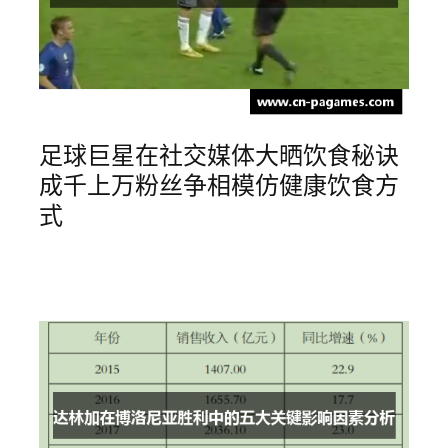
足球巨星在社交媒体大晒饮食秘诀
成千上万粉丝争相模仿健康饮食方
式