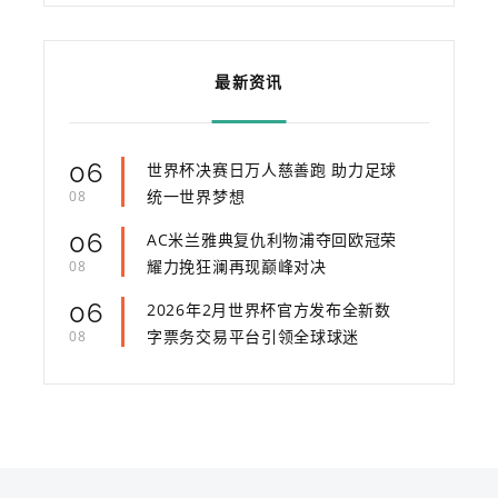
最新资讯
06
世界杯决赛日万人慈善跑 助力足球
统一世界梦想
08
06
AC米兰雅典复仇利物浦夺回欧冠荣
耀力挽狂澜再现巅峰对决
08
06
2026年2月世界杯官方发布全新数
字票务交易平台引领全球球迷
08