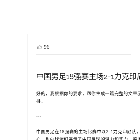
96
中国男足18强赛主场2-1力克
好的，我根据你的要求，帮你生成一篇完整的文章示
排：
---
中国男足在18强赛的主场比赛中以2-1力克印尼
心，也向球迷们展示了中国足球的潜力和实力。整