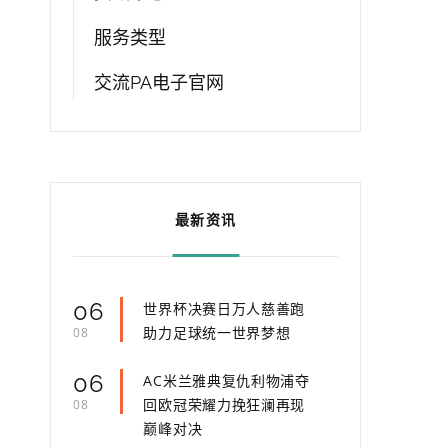
服务类型
交流PA电子官网
最新资讯
06
世界杯决赛日万人慈善跑
助力足球统一世界梦想
08
06
AC米兰雅典复仇利物浦夺
回欧冠荣耀力挽狂澜再现
08
巅峰对决