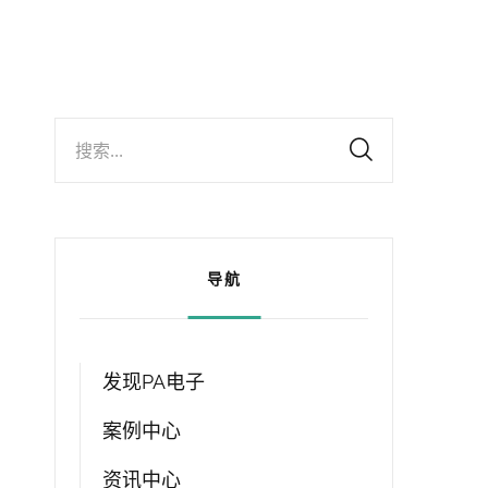
搜索...
导航
发现PA电子
案例中心
资讯中心