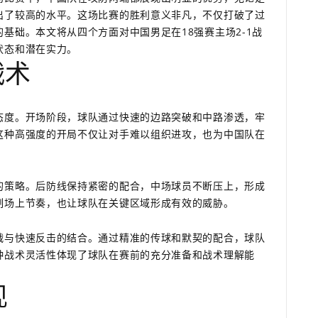
出了较高的水平。这场比赛的胜利意义非凡，不仅打破了过
基础。本文将从四个方面对中国男足在18强赛主场2-1战
状态和潜在实力。
战术
态度。开场阶段，球队通过快速的边路突破和中路渗透，牢
这种高强度的开局不仅让对手难以组织进攻，也为中国队在
的策略。后防线保持紧密的配合，中场球员不断压上，形成
制场上节奏，也让球队在关键区域形成有效的威胁。
战与快速反击的结合。通过精准的传球和默契的配合，球队
种战术灵活性体现了球队在赛前的充分准备和战术理解能
现