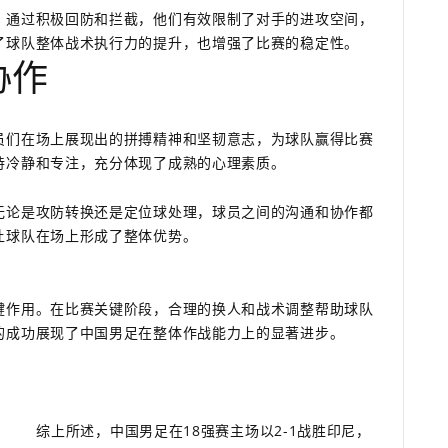
。通过积极回防和拦截，他们有效限制了对手的进攻空间，
了球队整体战术执行力的提升，也增强了比赛的稳定性。
协作
员们在场上展现出的拼搏精神和坚韧意志，为球队赢得比赛
持冷静和专注，充分体现了成熟的心理素质。
无论是攻防转换还是定位球处理，球员之间的沟通和协作都
让球队在场上形成了整体优势。
键作用。在比赛关键阶段，合理的换人和战术调整帮助球队
的成功展现了中国男足在整体作战能力上的显著进步。
综上所述，中国男足在18强赛主场以2-1战胜印尼，