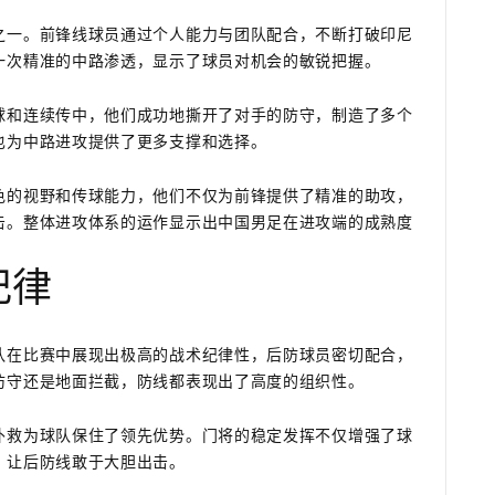
之一。前锋线球员通过个人能力与团队配合，不断打破印尼
一次精准的中路渗透，显示了球员对机会的敏锐把握。
球和连续传中，他们成功地撕开了对手的防守，制造了多个
也为中路进攻提供了更多支撑和选择。
色的视野和传球能力，他们不仅为前锋提供了精准的助攻，
击。整体进攻体系的运作显示出中国男足在进攻端的成熟度
纪律
队在比赛中展现出极高的战术纪律性，后防球员密切配合，
防守还是地面拦截，防线都表现出了高度的组织性。
扑救为球队保住了领先优势。门将的稳定发挥不仅增强了球
，让后防线敢于大胆出击。