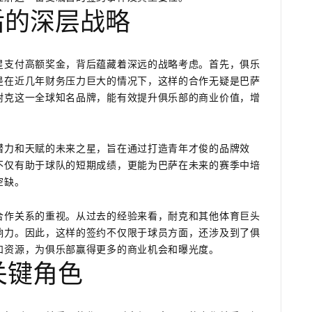
后的深层战略
星支付高额奖金，背后蕴藏着深远的战略考虑。首先，俱乐
是在近几年财务压力巨大的情况下，这样的合作无疑是巴萨
耐克这一全球知名品牌，能有效提升俱乐部的商业价值，增
潜力和天赋的未来之星，旨在通过打造青年才俊的品牌效
不仅有助于球队的短期成绩，更能为巴萨在未来的赛季中培
空缺。
合作关系的重视。从过去的经验来看，耐克和其他体育巨头
响力。因此，这样的签约不仅限于球员方面，还涉及到了俱
和资源，为俱乐部赢得更多的商业机会和曝光度。
关键角色