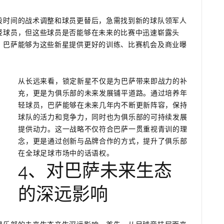
段时间的战术调整和球员更替后，急需找到新的球队领军人
轻球员，但这些球员是否能够在未来的比赛中迅速崭露头
，巴萨能够为这些新星提供更好的训练、比赛机会及商业曝
从长远来看，锁定新星不仅是为巴萨带来即战力的补
充，更是为俱乐部的未来发展铺平道路。通过培养年
轻球员，巴萨能够在未来几年内不断更新阵容，保持
球队的活力和竞争力，同时也为俱乐部的可持续发展
提供动力。这一战略不仅符合巴萨一贯重视青训的理
念，更是通过创新与品牌合作的方式，提升了俱乐部
在全球足球市场中的话语权。
4、对巴萨未来生态
的深远影响