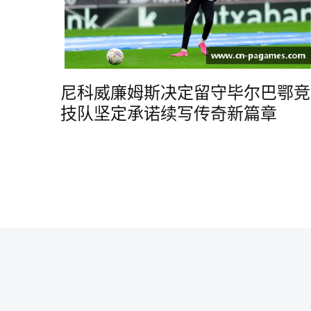
尼科威廉姆斯决定留守毕尔巴鄂竞
技队坚定承诺续写传奇新篇章