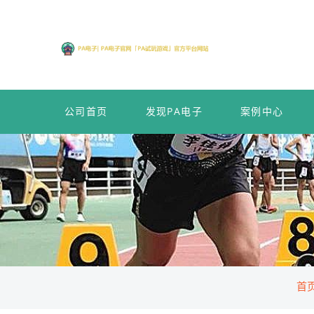
公司首页
发现PA电子
案例中心
首