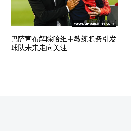
巴萨宣布解除哈维主教练职务引发
球队未来走向关注