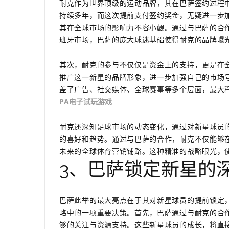
耐克作为世界顶级的运动品牌，其在巴萨签约过程
持续多年，而这次提前支付签约奖金，无疑进一步
其在全球市场的影响力不容小觑。通过与巴萨的合
班牙市场，巴萨的庞大球迷基础使得耐克的品牌曝
其次，耐克的参与不仅仅是资金上的支持，更是在
推广这一新星的品牌形象，进一步加强自己的市场
盖了广告、社交媒体、全球赛事等多个层面，最大
PA电子试玩游戏
耐克还深知足球市场的动态变化，通过对新星球员
的喜好和趋势。通过与巴萨的合作，耐克不仅能够
未来的全球体育营销铺路。这种精准的战略眼光，
3、巴萨锁定新星的
巴萨此举的最大亮点在于其对新星球员的提前锁定
略中的一项重要决策。首先，巴萨通过与耐克的合
够的关注与资源支持。这些新星球员的成长，将直