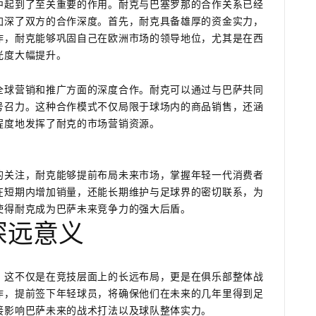
中起到了至关重要的作用。耐克与巴塞罗那的合作关系已经
加深了双方的合作深度。首先，耐克具备雄厚的资金实力，
作，耐克能够巩固自己在欧洲市场的领导地位，尤其是在西
光度大幅提升。
全球营销和推广方面的深度合作。耐克可以通过与巴萨共同
号召力。这种合作模式不仅局限于球场内的商品销售，还涵
程度地发挥了耐克的市场营销资源。
的关注，耐克能够提前布局未来市场，掌握年轻一代消费者
在短期内增加销量，还能长期维护与足球界的密切联系，为
使得耐克成为巴萨未来竞争力的强大后盾。
深远意义
，这不仅是在竞技层面上的长远布局，更是在俱乐部整体战
作，提前签下年轻球员，将确保他们在未来的几年里得到足
接影响巴萨未来的战术打法以及球队整体实力。