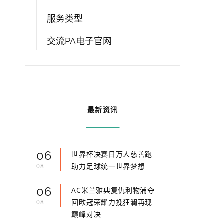
服务类型
交流PA电子官网
最新资讯
06
世界杯决赛日万人慈善跑
助力足球统一世界梦想
08
06
AC米兰雅典复仇利物浦夺
回欧冠荣耀力挽狂澜再现
08
巅峰对决