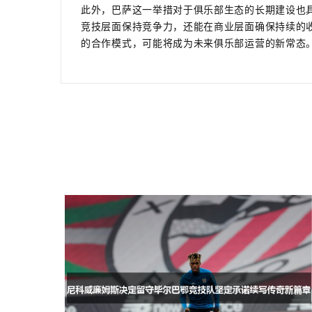
此外，巴萨这一举措对于俱乐部生态的长期建设也
竞技层面保持竞争力，还能在商业层面确保持续的
的合作模式，可能将成为未来俱乐部运营的新常态