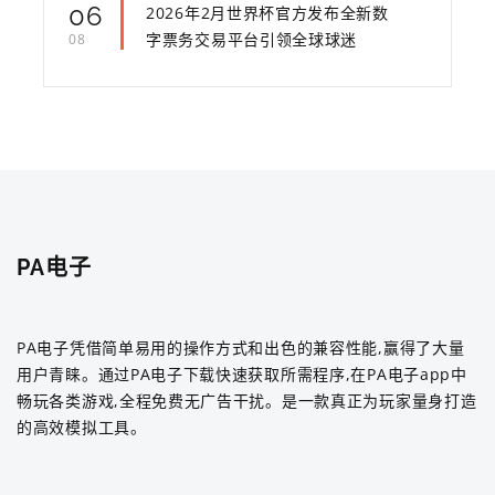
06
2026年2月世界杯官方发布全新数
字票务交易平台引领全球球迷
08
PA电子
PA电子凭借简单易用的操作方式和出色的兼容性能,赢得了大量
用户青睐。通过PA电子下载快速获取所需程序,在PA电子app中
畅玩各类游戏,全程免费无广告干扰。是一款真正为玩家量身打造
的高效模拟工具。