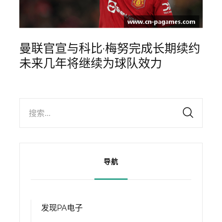
曼联官宣与科比·梅努完成长期续约
未来几年将继续为球队效力
搜索...
导航
发现PA电子