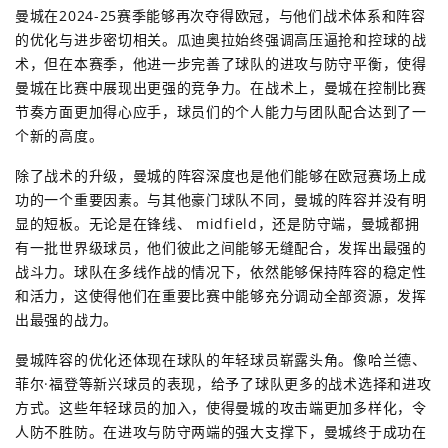
曼城在2024-25赛季能够再次夺得欧冠，与他们战术体系和阵容
的优化与进步密切相关。瓜迪奥拉始终强调高压逼抢和控球的战
术，但在本赛季，他进一步完善了球队的进攻与防守平衡，使得
曼城在比赛中展现出更强的竞争力。在战术上，曼城在控制比赛
节奏方面更加得心应手，球员们的个人能力与团队配合达到了一
个新的高度。
除了战术的升级，曼城的阵容深度也是他们能够在欧冠赛场上成
功的一个重要因素。与其他豪门球队不同，曼城的阵容并没有明
显的短板。无论是在锋线、 midfield，还是防守端，曼城都拥
有一批世界级球员，他们彼此之间能够无缝配合，发挥出最强的
战斗力。球队在多线作战的情况下，依然能够保持阵容的稳定性
和活力，这使得他们在重要比赛中能够充分调动全部资源，发挥
出最强的战力。
曼城阵容的优化还体现在球队的年轻球员崭露头角。像哈兰德、
菲尔·福登等新兴球员的表现，给予了球队更多的战术选择和进攻
方式。这些年轻球员的加入，使得曼城的攻击端更加多样化，令
人防不胜防。在进攻与防守两端的强大支撑下，曼城终于成功在