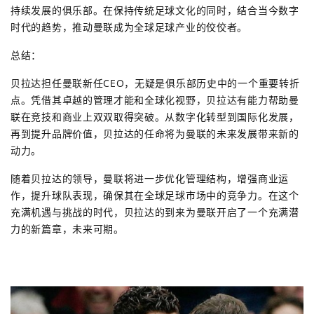
持续发展的俱乐部。在保持传统足球文化的同时，结合当今数字
时代的趋势，推动曼联成为全球足球产业的佼佼者。
总结：
贝拉达担任曼联新任CEO，无疑是俱乐部历史中的一个重要转折
点。凭借其卓越的管理才能和全球化视野，贝拉达有能力帮助曼
联在竞技和商业上双双取得突破。从数字化转型到国际化发展，
再到提升品牌价值，贝拉达的任命将为曼联的未来发展带来新的
动力。
随着贝拉达的领导，曼联将进一步优化管理结构，增强商业运
作，提升球队表现，确保其在全球足球市场中的竞争力。在这个
充满机遇与挑战的时代，贝拉达的到来为曼联开启了一个充满潜
力的新篇章，未来可期。