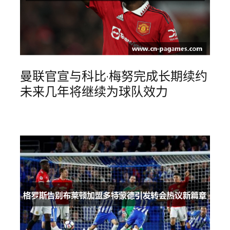
曼联官宣与科比·梅努完成长期续约
未来几年将继续为球队效力