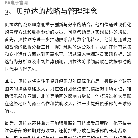
PA电子官网
3、贝拉达的战略与管理理念
贝拉达的战略理念侧重于创新与效率的结合，他相信通过现代化
的管理方法和数据驱动的决策，可以帮助曼联实现长远的增长。
首先，贝拉达将进一步推动俱乐部的数字化转型。他计划通过更
加智能的数据分析工具，提升球队的运营效率，从而在体育竞技
和商业运作方面达到更高水平。通过深入挖掘球员表现数据、球
迷行为分析以及市场趋势预测，贝拉达将带领曼联在数据驱动的
时代中占得先机。
其次，贝拉达将专注于提升俱乐部的国际化布局。曼联在全球范
围内的球迷基础庞大，贝拉达计划通过更加精细的市场定位，推
动俱乐部在亚洲、北美等地区的影响力增长。他将通过扩大曼联
在这些地区的商业合作和赞助收入，进一步提升俱乐部的全球影
响力。
最后，贝拉达还将着力于加强曼联的可持续发展策略。他不仅关
注俱乐部的短期财务收益，还将把重点放在俱乐部的长期战略
上，包括青训体系的建设、青年球员的培养和俱乐部文化的传承