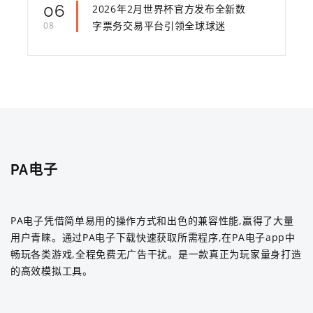
06
2026年2月世界杯官方发布全新数
字票务交易平台引领全球球迷
08
PA电子
PA电子凭借简单易用的操作方式和出色的兼容性能,赢得了大量
用户青睐。通过PA电子下载快速获取所需程序,在PA电子app中
畅玩各类游戏,全程免费无广告干扰。是一款真正为玩家量身打造
的高效模拟工具。