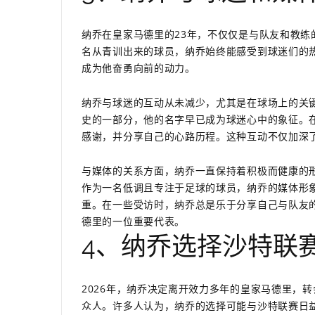
纳乔在皇家马德里的23年，不仅仅是与队友和教
名从青训出来的球员，纳乔始终能感受到球迷们的
成为他奋勇向前的动力。
纳乔与球迷的互动从未减少，尤其是在球场上的关
史的一部分，他的名字早已成为球迷心中的象征。
感谢，并分享自己的心路历程。这种互动不仅加深
与媒体的关系方面，纳乔一直保持着积极而健康的
作为一名低调且专注于足球的球员，纳乔的媒体形
重。在一些受访时，纳乔总是乐于分享自己与队友
德里的一位重要代表。
4、纳乔选择沙特联
2026年，纳乔决定离开效力多年的皇家马德里，
众人。许多人认为，纳乔的选择可能与沙特联赛日