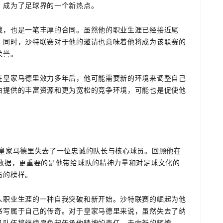
，成为了足球界的一个新热点。
战，也是一笔丰厚的合同。虽然他的职业生涯已经接近尾
。同时，沙特联赛对于他的邀请也意味着他将成为该联赛的
荣誉。
在皇家马德里效力多年后，他可能需要新的环境来调整自己
伯提供的丰富资源和更为宽松的竞争环境，可能也是促使他
，皇家马德里失去了一位忠诚的队长与核心球员。回顾他在
和数据，更重要的是他带给球队的精神力量和对足球文化的
员的榜样。
人职业生涯的一种自我突破和新开始。沙特联赛的崛起为他
书写属于自己的传奇。对于皇家马德里来说，虽然失去了纳
马队伍将继续肩负起传承他精神的责任，走向新的辉煌。