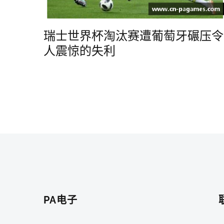
瑞士世界杯淘汰赛遭葡萄牙碾压令
人震惊的失利
PA电子