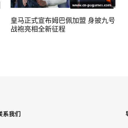
皇马正式宣布姆巴佩加盟 身披九号
战袍亮相全新征程
联系我们