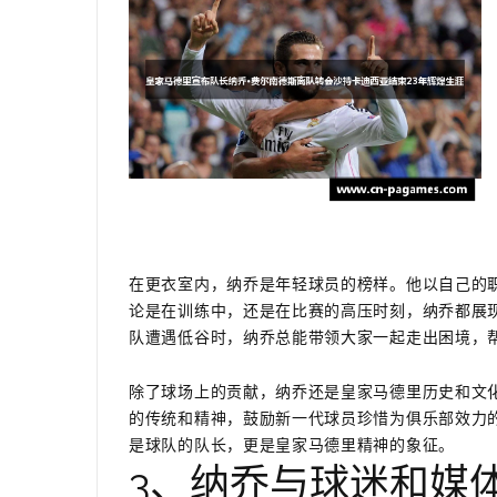
在更衣室内，纳乔是年轻球员的榜样。他以自己的
论是在训练中，还是在比赛的高压时刻，纳乔都展
队遭遇低谷时，纳乔总能带领大家一起走出困境，
除了球场上的贡献，纳乔还是皇家马德里历史和文
的传统和精神，鼓励新一代球员珍惜为俱乐部效力
是球队的队长，更是皇家马德里精神的象征。
3、纳乔与球迷和媒