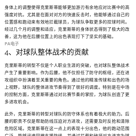
身体上的调整使得克里斯蒂能够更加游刃有余地应对比赛中的高
强度对抗。尤其是在面对对方的快速反击时，他能够通过自己的
位置感和跑动来有效地拦截球员，为球队争取更多的控球时间。
经过几个月的调整和适应，克里斯蒂的身体状态得到了极大的改
善，这为他在后腰位置上的出色表现打下了坚实的基础。
PA电子
4、对球队整体战术的贡献
克里斯蒂的转型不仅是个人职业生涯的突破，也对球队整体战术
产生了重要影响。作为后腰，他不仅担任了防守的枢纽，还在进
攻组织中扮演着至关重要的角色。通过他的精准传球和出色的场
上视野，球队的整体进攻节奏得到了很好的调度。特别是在中场
的控制方面，克里斯蒂通过对比赛节奏的掌控，为球队创造了更
多进攻机会。
此外，克里斯蒂的转型对球队的防守体系也有着极大的助力。后
腰的职责不仅是帮助防线压迫对方进攻，还需要及时反抢和清除
危险区域。克里斯蒂在这一点上的表现十分出色，他的跑动范围
广泛，能够迅速回撤支援防线，并通过拦截和破坏对方进攻为球