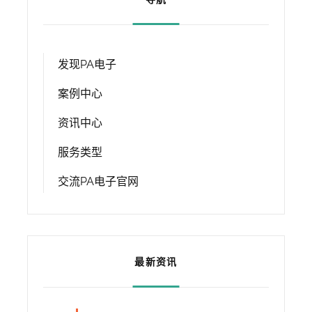
发现PA电子
案例中心
资讯中心
服务类型
交流PA电子官网
最新资讯