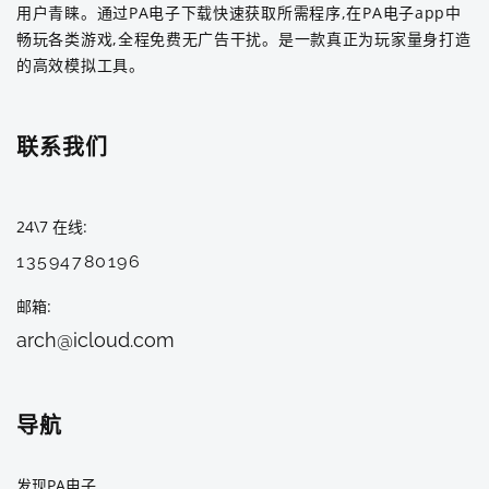
用户青睐。通过PA电子下载快速获取所需程序,在PA电子app中
畅玩各类游戏,全程免费无广告干扰。是一款真正为玩家量身打造
的高效模拟工具。
联系我们
24\7 在线
13594780196
邮箱
arch@icloud.com
导航
发现PA电子