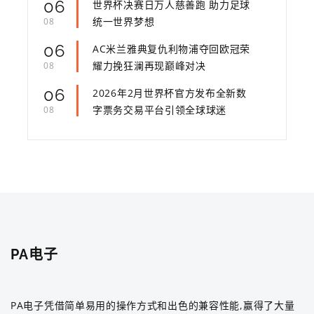
06
世界杯决赛日万人慈善跑 助力足球
统一世界梦想
08
06
AC米兰雅典复仇利物浦夺回欧冠荣
耀力挽狂澜再现巅峰对决
08
06
2026年2月世界杯官方发布全新数
字票务交易平台引领全球球迷
08
PA电子
PA电子凭借简单易用的操作方式和出色的兼容性能,赢得了大量