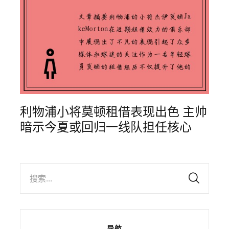
利物浦小将莫顿租借表现出色 主帅
暗示今夏或回归一线队担任核心
搜索...
导航