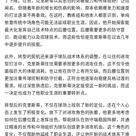
了下降。过去，克里斯蒂以其出色的突破能力和传球视野广泛而
闻名，但随着年龄的增长和伤病的影响，原本依赖爆发力和速度
的打法逐渐不再奏效。在这时，教练组和他本人都意识到，单纯
依靠传统中场角色可能无法延续职业生涯。因此，他开始探索能
最大化发挥自己技术特点的后腰位置。后腰需要更多的防守意
识、跑动能力以及控球技术，而这些恰恰是克里斯蒂在过去几年
中逐步提升的技能。
此外，转型的契机还来源于球队战术体系的调整。在以往的进攻
型打法中，克里斯蒂往往需要承担更多的进攻任务，这不仅令他
面临巨大的体能消耗，也让他在防守上有所欠缺。而后腰位置则
更加注重传球控制和防守拦截，正符合他逐渐向稳健风格过渡的
需求。经过深思熟虑后，克里斯蒂决定接受这一新的挑战，而这
一决定也成为了他职业生涯的重要转折点。
转型后的克里斯蒂，不仅在球场上找到了新的定位，还在个人心
态上发生了积极变化。放下了对进攻角色的执着，他更多地考虑
如何在后腰位置上发挥出色，帮助球队在防守端稳固阵脚，并通
过精准的长传和中场组织为球队创造更多进攻机会。这个角色的
变化，不仅帮助他延续了职业生涯，还让他在新的战术体系下焕