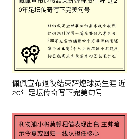
佩佩宣布退役结束辉煌球员生涯 近
20年足坛传奇写下完美句号