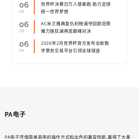
06
世界杯决赛日万人慈善跑 助力足球
统一世界梦想
08
06
AC米兰雅典复仇利物浦夺回欧冠荣
耀力挽狂澜再现巅峰对决
08
06
2026年2月世界杯官方发布全新数
字票务交易平台引领全球球迷
08
PA电子
PA电子凭借简单易用的操作方式和出色的兼容性能,赢得了大量