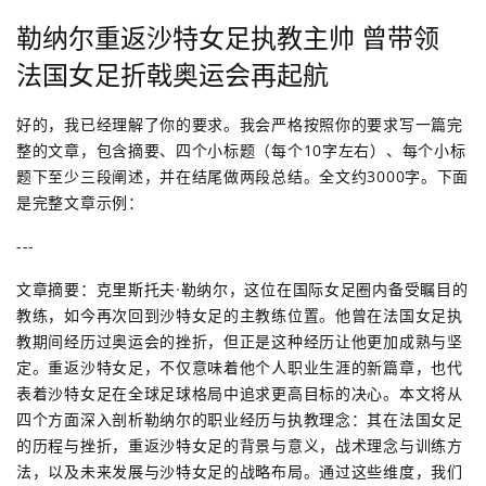
勒纳尔重返沙特女足执教主帅 曾带领
法国女足折戟奥运会再起航
好的，我已经理解了你的要求。我会严格按照你的要求写一篇完
整的文章，包含摘要、四个小标题（每个10字左右）、每个小标
题下至少三段阐述，并在结尾做两段总结。全文约3000字。下面
是完整文章示例：
---
文章摘要：克里斯托夫·勒纳尔，这位在国际女足圈内备受瞩目的
教练，如今再次回到沙特女足的主教练位置。他曾在法国女足执
教期间经历过奥运会的挫折，但正是这种经历让他更加成熟与坚
定。重返沙特女足，不仅意味着他个人职业生涯的新篇章，也代
表着沙特女足在全球足球格局中追求更高目标的决心。本文将从
四个方面深入剖析勒纳尔的职业经历与执教理念：其在法国女足
的历程与挫折，重返沙特女足的背景与意义，战术理念与训练方
法，以及未来发展与沙特女足的战略布局。通过这些维度，我们