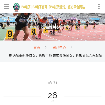
资讯中心
首页
资讯中心
勒纳尔重返沙特女足执教主帅 曾带领法国女足折戟奥运会再起航
71
26
06