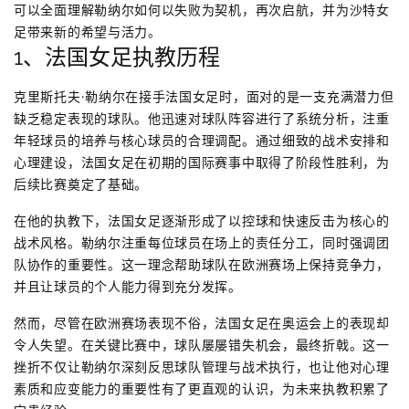
可以全面理解勒纳尔如何以失败为契机，再次启航，并为沙特女
足带来新的希望与活力。
1、法国女足执教历程
克里斯托夫·勒纳尔在接手法国女足时，面对的是一支充满潜力但
缺乏稳定表现的球队。他迅速对球队阵容进行了系统分析，注重
年轻球员的培养与核心球员的合理调配。通过细致的战术安排和
心理建设，法国女足在初期的国际赛事中取得了阶段性胜利，为
后续比赛奠定了基础。
在他的执教下，法国女足逐渐形成了以控球和快速反击为核心的
战术风格。勒纳尔注重每位球员在场上的责任分工，同时强调团
队协作的重要性。这一理念帮助球队在欧洲赛场上保持竞争力，
并且让球员的个人能力得到充分发挥。
然而，尽管在欧洲赛场表现不俗，法国女足在奥运会上的表现却
令人失望。在关键比赛中，球队屡屡错失机会，最终折戟。这一
挫折不仅让勒纳尔深刻反思球队管理与战术执行，也让他对心理
素质和应变能力的重要性有了更直观的认识，为未来执教积累了