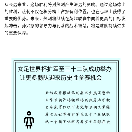
从长远来看，这场胜利将对热刺产生深远的影响。通过这场德比
的胜利，热刺不仅在积分榜上占据有利位置，也在心理上获得了
重要的优势。未来，热刺将继续在英超联赛中向着更高的目标发
起冲击，孙兴慜的领导力与孔蒂的战术智慧，将是球队持续进步
的重要保障。