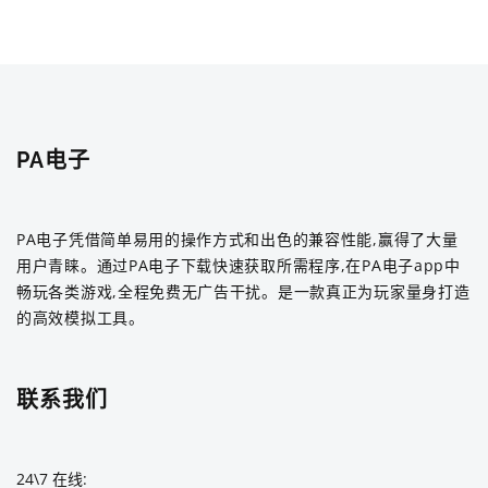
PA电子
PA电子凭借简单易用的操作方式和出色的兼容性能,赢得了大量
用户青睐。通过PA电子下载快速获取所需程序,在PA电子app中
畅玩各类游戏,全程免费无广告干扰。是一款真正为玩家量身打造
的高效模拟工具。
联系我们
24\7 在线