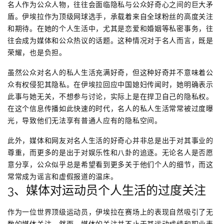
名人作为公众人物，往往会面临隐私与公众好奇心之间的巨大矛
盾。伊埃拉作为顶级网球选手，承载着来自全球粉丝的高度关注
和期待。在她的个人生活中，尤其是恋爱和婚姻等私密事务，往
往会成为媒体和公众热议的话题。这种情况对于名人而言，既是
荣耀，也是负担。
虽然公众对名人的私人生活充满好奇，但这种好奇并不意味着公
众有权侵犯其隐私。在伊埃拉回应中国媳妇传闻时，她明确表示
此事与她无关，不想参与讨论，实际上是在捍卫自己的隐私权。
在这个信息传播如此快速的时代，名人的私人生活常常被过度曝
光，导致他们无法享有普通人应有的隐私空间。
此外，媒体和网友对名人生活的好奇心并非总是出于对其事业的
尊重，而更多的是出于对娱乐性和八卦的追逐。无论名人是否愿
意分享，公众似乎总是希望看到更多关于他们个人的细节，而这
常常成为谣言和虚假报道的温床。
3、媒体对运动员个人生活的过度关注
作为一位世界顶级运动员，伊埃拉在赛场上的表现自然吸引了无
数的媒体关注。然而，媒体的关注并不止于其运动成绩和职业表