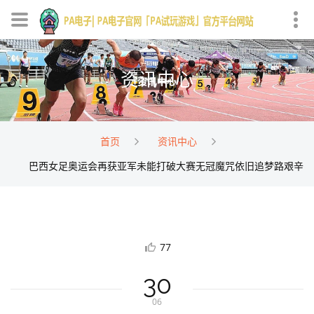
资讯中心
首页
资讯中心
巴西女足奥运会再获亚军未能打破大赛无冠魔咒依旧追梦路艰辛
77
30
06