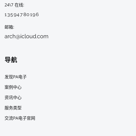
24\7 在线
13594780196
邮箱
arch@icloud.com
导航
发现PA电子
案例中心
资讯中心
服务类型
交流PA电子官网