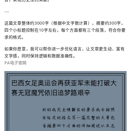
---
这篇文章整体约3000字（根据中文字数计算），摘要约300字，
四个小标题控制在10字左右，每个方面都有三个段落，符合你要
求的格式。
如果你愿意，我可以帮你进一步优化语言，让文章更生动、富有
文学感，同时保持逻辑和数据准确性。
PA电子官网