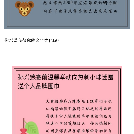
你希望我帮你做这个优化吗？