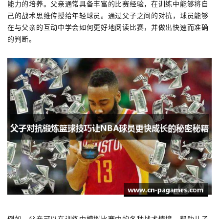
能力的培养。父亲通常具备丰富的比赛经验，在训练中能够将自
己的战术思维传授给年轻球员。通过父子之间的对抗，球员能够
在与父亲的互动中学会如何更好地阅读比赛，并做出快速而准确
的判断。
例如，父亲可以在训练中模拟比赛中的各种战术情境，帮助儿子