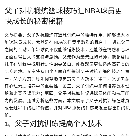
父子对抗锻炼篮球技巧让NBA球员更
快成长的秘密秘籍
文章摘要：父子对抗锻炼在篮球训练中的独特作用，能够极大地
加速球员成长，尤其是在NBA这样竞争激烈的舞台上。通过父子
之间的互动，年轻球员不仅能够锤炼技术，还能够在情感和心理
层面获得巨大的支持与激励。父亲作为最亲近的导师，能够帮助
儿子在训练中找到针对性的突破口，使得球员更快适应高强度的
比赛环境。文章将从四个方面详细探讨父子对抗训练的技巧：第
一，父子对抗训练如何帮助球员提高个人技术；第二，父子关系
在心理素质培养中的重要性；第三，父子训练中如何培养战术理
解和比赛阅读能力；第四，父子对抗如何促进球员体能和抗压能
力的发展。通过分析这些方面，本文展示了父子对抗训练在球员
成长过程中的独特价值，并对NBA球员的训练与发展提出新的见
解。
1、父子对抗训练提高个人技术