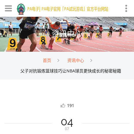
资讯中心
首页
资讯中心
父子对抗锻炼篮球技巧让NBA球员更快成长的秘密秘籍
191
04
07