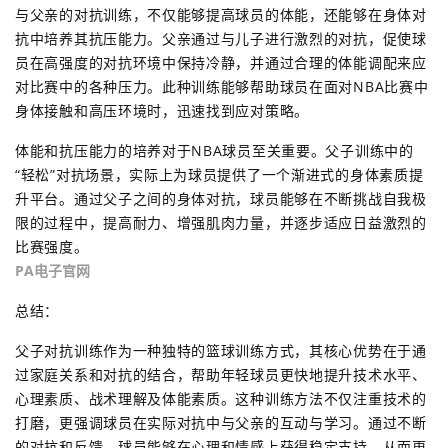
与父亲的对抗训练，不仅能够提高球员的体能，还能够在身体对
抗中培养其抗压能力。父亲通过与儿子进行激烈的对抗，促使球
员在高强度的对抗环境中保持冷静，并通过合理的体能调配来应
对比赛中的各种压力。此种训练能够帮助球员在面对NBA比赛中
身体接触和高压环境时，迅速找到应对策略。
体能和抗压能力的培养对于NBA球员至关重要。父子训练中的
“轻松”对抗场景，实际上为球员提供了一个渐进式的身体素质提
升平台。通过父子之间的身体对抗，球员能够在不断挑战自我极
限的过程中，提高耐力、增强肌肉力量，并逐步适应日益激烈的
比赛强度。
PA电子官网
总结：
父子对抗训练作为一种独特的篮球训练方式，其核心优势在于通
过家庭关系和对抗的结合，帮助年轻球员更快地提升技术水平、
心理素质、战术理解及体能素质。这种训练方法不仅注重技术的
打磨，更强调球员在实际对抗中与父亲的互动与学习。通过不断
的对抗和反馈，球员能够在心理和情感上获得稳定支持，从而更