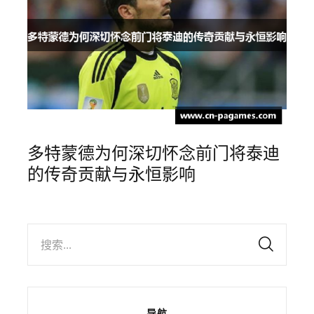
多特蒙德为何深切怀念前门将泰迪
的传奇贡献与永恒影响
搜索...
导航