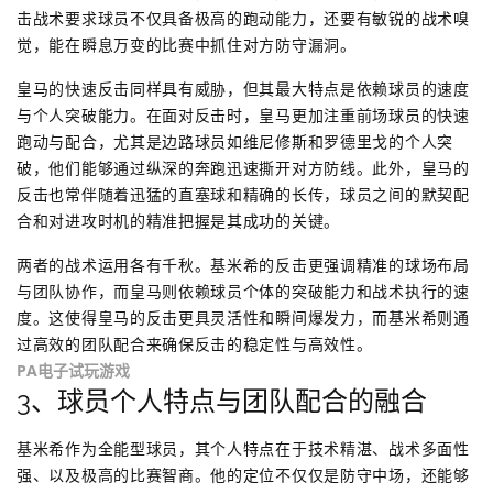
击战术要求球员不仅具备极高的跑动能力，还要有敏锐的战术嗅
觉，能在瞬息万变的比赛中抓住对方防守漏洞。
皇马的快速反击同样具有威胁，但其最大特点是依赖球员的速度
与个人突破能力。在面对反击时，皇马更加注重前场球员的快速
跑动与配合，尤其是边路球员如维尼修斯和罗德里戈的个人突
破，他们能够通过纵深的奔跑迅速撕开对方防线。此外，皇马的
反击也常伴随着迅猛的直塞球和精确的长传，球员之间的默契配
合和对进攻时机的精准把握是其成功的关键。
两者的战术运用各有千秋。基米希的反击更强调精准的球场布局
与团队协作，而皇马则依赖球员个体的突破能力和战术执行的速
度。这使得皇马的反击更具灵活性和瞬间爆发力，而基米希则通
过高效的团队配合来确保反击的稳定性与高效性。
PA电子试玩游戏
3、球员个人特点与团队配合的融合
基米希作为全能型球员，其个人特点在于技术精湛、战术多面性
强、以及极高的比赛智商。他的定位不仅仅是防守中场，还能够