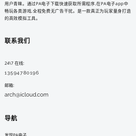
用户青睐。通过PA电子下载快速获取所需程序,在PA电子app中
畅玩各类游戏,全程免费无广告干扰。是一款真正为玩家量身打造
的高效模拟工具。
联系我们
24\7 在线
13594780196
邮箱
arch@icloud.com
导航
发现PA电子