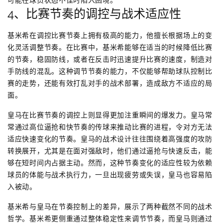
4、比赛节奏的调控与战术适应性
基米希在调控比赛节奏上拥有极高的能力，他擅长根据场上的变
化灵活调整节奏。在比赛中，基米希能够在适当的时候降低比赛
的节奏，稳固防线，或者在反击时迅速提升比赛的速度，制造对
手防线的混乱。这种调节节奏的能力，不仅能够帮助球队控制比
赛的走势，还能有效打乱对手的战术部署，造成敌方不适应的局
面。
皇马在比赛节奏的调控上则显得更加注重瞬间的爆发力。皇马常
常通过高位逼抢和快节奏的传球来推动比赛的进程，令对方无法
适应快速变化的节奏。皇马的战术设计往往围绕着高强度的攻防
转换展开，尤其是在面对强敌时，他们通过逼抢与快速反击，能
够在短时间内占据主动。然而，这种节奏变化的适应性较为依赖
球员的体能与战术执行力，一旦出现疲劳或失误，皇马也容易陷
入被动。
基米希与皇马在节奏控制上的差异，展示了两种截然不同的战术
哲学。基米希更侧重通过整体稳定性来调节节奏，而皇马则通过