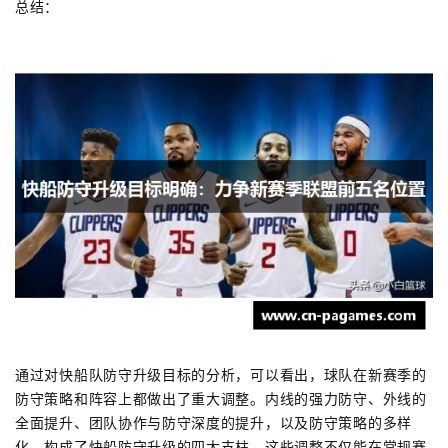
总结：
通过对快船队防守升级目标的分析，可以看出，球队在新赛季的
防守策略和阵容上都做出了重大调整。内线的强力防守、外线的
全面提升、团队协作与防守深度的提升，以及防守策略的多样
化，构成了快船防守升级的四大支柱。这些调整不仅能在常规赛