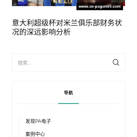
意大利超级杯对米兰俱乐部财务状
况的深远影响分析
搜索...
导航
发现PA电子
案例中心