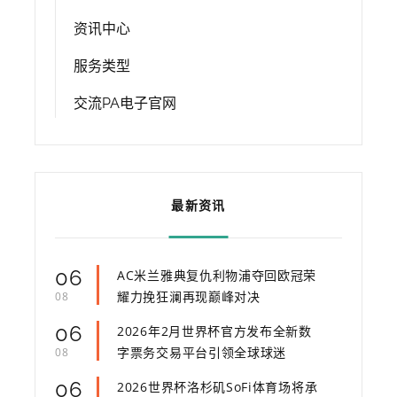
资讯中心
服务类型
交流PA电子官网
最新资讯
06
AC米兰雅典复仇利物浦夺回欧冠荣
耀力挽狂澜再现巅峰对决
08
06
2026年2月世界杯官方发布全新数
字票务交易平台引领全球球迷
08
06
2026世界杯洛杉矶SoFi体育场将承