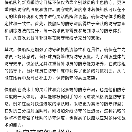
快船队的新赛季防守目标不仅仅依靠个别球员的出色防守，更注
重团队防守的深度和协作。防守端的深度意味着快船队可以在不
同的比赛环境和对抗中进行灵活的阵容调整，确保防守体系的稳
定性和一致性。首先，快船队的防守深度得益于全队的防守意识
和训练方法的提升，每一名球员都需要参与到球队的防守体系
中，从首发到替补都能够在防守端给予充分的支援。
其次，快船队还加强了防守轮换的流畅性和连贯性，确保在主力
球员下场休息时，替补球员能够维持防守强度。为了增强整体的
防守效果，快船队尤其注重替补球员的防守能力培养，在教练组
的指导下，替补球员在防守训练中获得了更多的对抗机会，从而
能在比赛中及时替补主力，保持防守的高压态势。
快船队在战术上的灵活性和变化多端的防守布局，也是他们防守
深度的一大体现。球队能够根据对手的不同进攻风格调整防守策
略，例如在面对快速进攻的球队时，采取更为紧凑的防守阵型；
在对抗三分投射强队时，则增加外线防守的压迫感。这种策略的
调整不仅增强了球队的防守深度，也提高了快船队应对多样化战
术的能力。