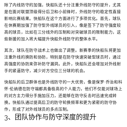
除了内线防守的加强，快船队还十分注重外线防守的提升，尤其
是在面对联盟顶级得分后卫和小前锋时，外线防守的稳定性直接
影响比赛结果。快船队在这个方面进行了多项优化。首先，球队
在休赛期加强了防守型外线球员的引入，像是签下了防守强度较
高的球员，比如在三分线外的压制和对突破球员的限制能力，这
些新援的加入将大幅提升快船外线防守的整体水平。
其次，球队在防守战术上也做出了调整。新赛季的快船队将更加
注重外线的换防和协防，特别是在防守快速突破型球员时，通过
高强度的协防来弥补防守漏洞。此外，快船队还会增加对外线射
手的紧逼防守，减少对方空位三分球的机会。
快船队的后卫群体也是外线防守的一大优势，像是保罗·乔治和科
怀·伦纳德在防守端都具备极高的个人能力，他们不仅能对球场上
的对方主力得分手施加压力，还能够在防守反击时迅速完成转
换。快船队通过提高后卫的防守轮换频率和更为紧密的防守协
作，形成了对外线球员的多点压制。
3、团队协作与防守深度的提升