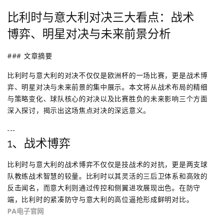
比利时与意大利对决三大看点：战术
博弈、明星对决与未来前景分析
### 文章摘要
比利时与意大利的对决不仅仅是欧洲杯的一场比赛，更是战术博
弈、明星对决与未来前景的集中展示。本文将从战术布局的精细
与策略变化、球队核心的对决以及比赛胜负的未来影响三个方面
深入探讨，揭示出这场焦点对决的深远意义。
---
1、战术博弈
比利时与意大利的战术博弈不仅仅是技战术的对抗，更是两支球
队教练战术智慧的较量。比利时以其灵活的三后卫体系和高效的
反击闻名，而意大利则通过传控和侧翼进攻展现出色。在防守
端，比利时的紧凑防守与意大利的高位逼抢形成鲜明对比。
PA电子官网