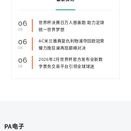
06
世界杯决赛日万人慈善跑 助力足球
统一世界梦想
08
06
AC米兰雅典复仇利物浦夺回欧冠荣
耀力挽狂澜再现巅峰对决
08
06
2026年2月世界杯官方发布全新数
字票务交易平台引领全球球迷
08
PA电子