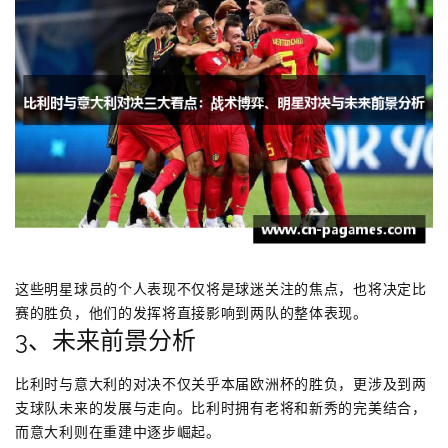
这些明星球员的个人表现不仅将是球迷关注的焦点，也将决定比
赛的胜负，他们的发挥将直接影响到两队的整体表现。
3、未来前景分析
比利时与意大利的对决不仅关乎本届欧洲杯的胜负，更涉及到两
支球队未来的发展与走向。比利时拥有老将和新秀的完美结合，
而意大利则在重建中逐步崛起。