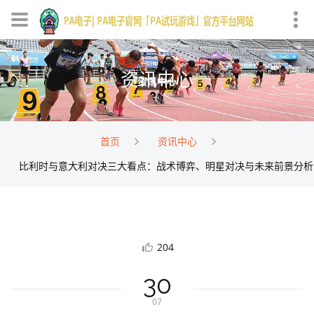
资讯中心
首页
资讯中心
比利时与意大利对决三大看点：战术博弈、明星对决与未来前景分析
204
30
07