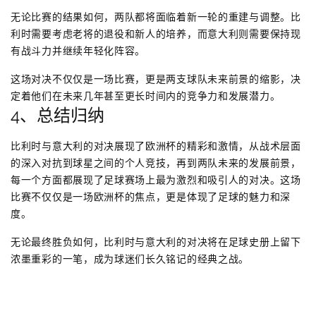
无论比赛的结果如何，两队都将面临着新一轮的重建与调整。比
利时需要考虑老将的退役和新人的培养，而意大利则需要保持现
有战斗力并继续年轻化阵容。
这场对决不仅仅是一场比赛，更是两支球队未来前景的缩影，决
定着他们在未来几年甚至更长时间内的竞争力和发展潜力。
4、总结归纳
比利时与意大利的对决展现了欧洲杯的精彩和激情，从战术层面
的深入对抗到球星之间的个人竞技，再到两队未来的发展前景，
每一个方面都展现了足球赛场上最为激烈和吸引人的对决。这场
比赛不仅仅是一场欧洲杯的焦点，更是体现了足球的魅力和深
度。
无论最终胜负如何，比利时与意大利的对决将在足球史册上留下
浓墨重彩的一笔，成为球迷们长久铭记的经典之战。