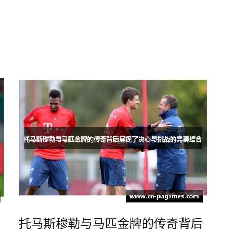
托马斯穆勒与马匹金牌的传奇背后