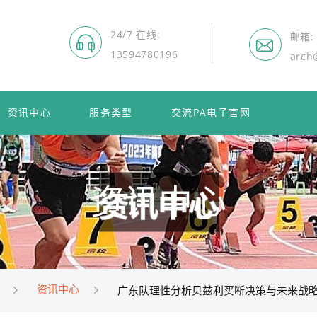
24/7 在线
邮箱
13594780196
arch
资讯中心
服务类型
交流PA电子官网
资讯中心
资讯中心
广东队理性分析贝兹利买断决策与未来战