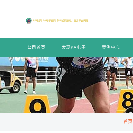
公司首页
发现PA电子
案例中心
首页