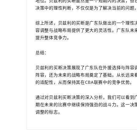
地位。贝兹利的买断虽然是一个短期内的决策，但
决策中的理性判断，不仅仅是为了解决当前的问题
综上所述，贝兹利的买断是广东队做出的一个理性
容调整与战略布局提供了更大的灵活性。广东队未
提升整体竞争力。
总结：
贝兹利的买断决策展现了广东队在外援选择与阵容
阵容，还为未来的战略布局奠定了基础。从长远来
的适配性，从而保持其在CBA联赛中的竞争优势。
通过对贝兹利买断决策的深入分析，我们可以看到
期在未来的比赛中继续保持强劲的战斗力。这一决
调整的标志。