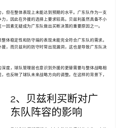
力，但在整体表现上未能达到预期的水平。广东队作为一支
争力，因此在外援的选择上要求较高。贝兹利虽然具备不小
这一因素无疑成为广东队做出买断决策的重要原因之一。
但整体稳定性和防守端的表现未能完全符合广东队的需求。
外援，而贝兹利的防守时常出现漏洞，这也是导致广东队决
的深度，球队管理层也意识到外援的更替需要与整体战略相
现，也反映了球队未来战略方向的调整。在这样的背景下，
2、贝兹利买断对广
东队阵容的影响