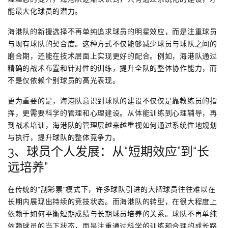
能最大化球员的潜力。
海港队的新援选择不再单纯追求球员的明星效应，而是注重球员
与现有球队的契合度。这种方式不仅能够减少球员与球队之间的
磨合期，还能在技术层面上实现更好的配合。例如，海港队通过
精确的战术布置和针对性的训练，提升全队的整体协作能力，而
不是仅依赖个别球员的高光表现。
更为重要的是，海港队意识到球队的建设不仅仅是靠教练员的指
挥，更需要科学的管理和心理建设。从体能训练到心理辅导，再
到战术培训，海港队的管理层越来越重视如何通过系统性地规划
与执行，提升球队的整体竞争力。
3、球员个人发展：从“短期效应”到“长
远培养”
在传统的“刮彩票”模式下，许多球队引进的大牌球员往往难以在
长期内展现出持续的竞技状态。而海港队的转型，在很大程度上
依赖于如何平衡短期成绩与长期球员培养的关系。球队不再单纯
依赖球员的当下状态，而是注重通过科学的训练和合理的成长路