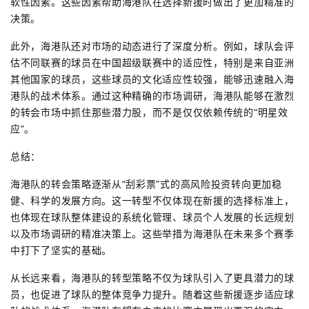
软性因素。这些因素帮助海港队在选择新援时做出了更加精准的
决策。
此外，海港队还对市场的动态进行了深度分析。例如，球队会评
估不同联赛的球员在中国超级联赛中的适应性，特别是来自亚洲
其他国家的球员，这些球员的文化适应性较强，能够迅速融入海
港队的战术体系。通过这种精确的市场调研，海港队能够在激烈
的转会市场中抓住那些潜力股，而不是仅仅依赖传统的“明星效
应”。
总结：
海港队的转会策略逐渐从“刮彩票”式的高风险投资转向更加稳
健、科学的发展方向。这一转型不仅体现在新援的选择标准上，
也体现在球队整体建设的系统化管理、球员个人发展的长远规划
以及市场调研的精准决策上。这些举措为海港队在未来多个赛季
中打下了坚实的基础。
从长远来看，海港队的转型策略不仅为球队引入了更具潜力的球
员，也促进了球队的整体竞争力提升。随着这些新援逐步适应球