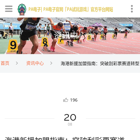
资讯中心
首页
资讯中心
海港新援加盟指南：突破刮彩票赛道转型
196
20
08