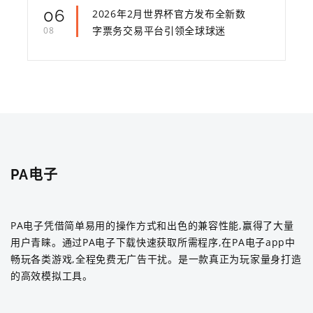
06
2026年2月世界杯官方发布全新数
字票务交易平台引领全球球迷
08
PA电子
PA电子凭借简单易用的操作方式和出色的兼容性能,赢得了大量
用户青睐。通过PA电子下载快速获取所需程序,在PA电子app中
畅玩各类游戏,全程免费无广告干扰。是一款真正为玩家量身打造
的高效模拟工具。