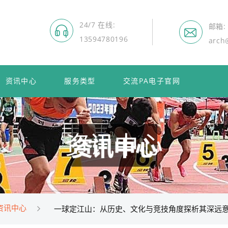
24/7 在线
邮箱
13594780196
arch
资讯中心
服务类型
交流PA电子官网
资讯中心
资讯中心
一球定江山：从历史、文化与竞技角度探析其深远