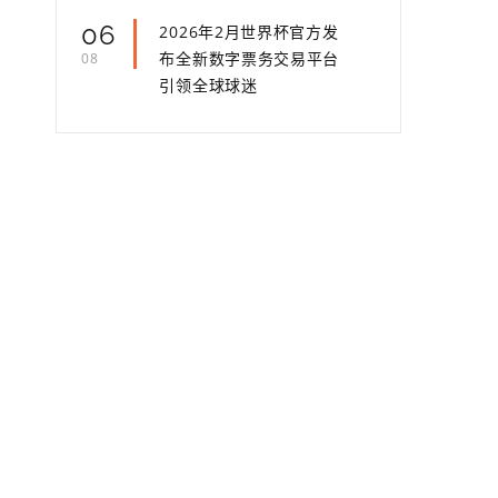
06
2026年2月世界杯官方发
布全新数字票务交易平台
08
引领全球球迷