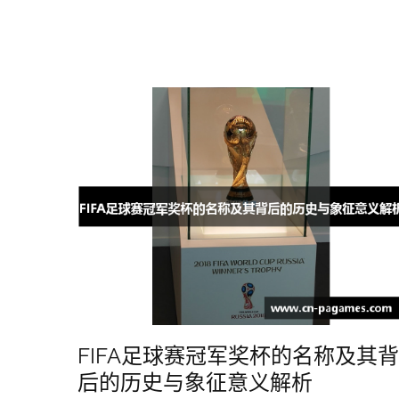
FIFA足球赛冠军奖杯的名称及其背
后的历史与象征意义解析