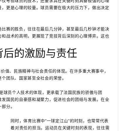
不仅考验球员的技术，还要求其在关键时刻具备极强的心理
量，更是心理的较量。球员需要在极大的压力下，做出决定
场比赛的胜负，往往在最后几分钟，甚至最后几秒钟才能决
力和战术的高明，更展现了竞技背后深刻的心理博弈。这也
背后的激励与责任
体价值、民族精神与社会责任的体现。在许多重大赛事中，
整个团队、国家甚至全社会的荣誉。
仅是球员个人技术的体现，更承载了法国民族的骄傲与团
激发国民的自豪感和凝聚力，促进社会的团结与发展。在全
一部分。
同时，体育比赛中“一球定江山”的时刻，也常常代表
着对责任的担当。运动员在关键时刻的表现，往往需