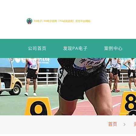
公司首页
发现PA电子
案例中心
首页