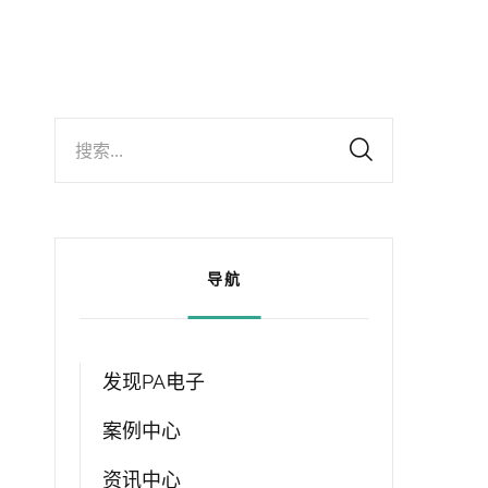
搜索...
导航
发现PA电子
案例中心
资讯中心