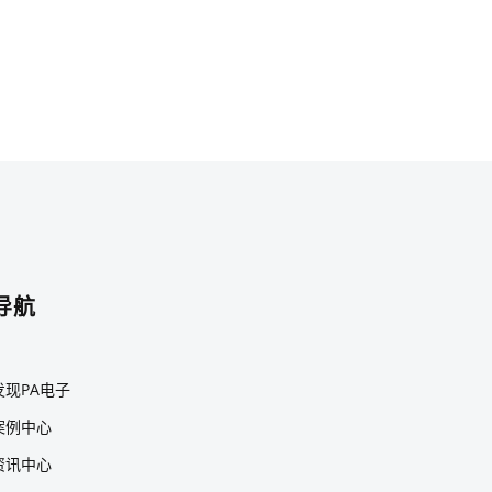
导航
发现PA电子
案例中心
资讯中心