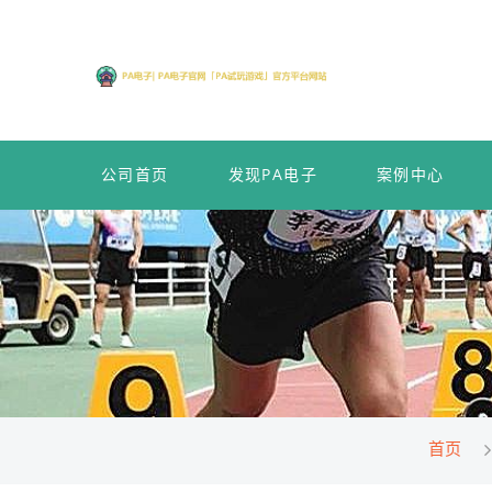
公司首页
发现PA电子
案例中心
首页