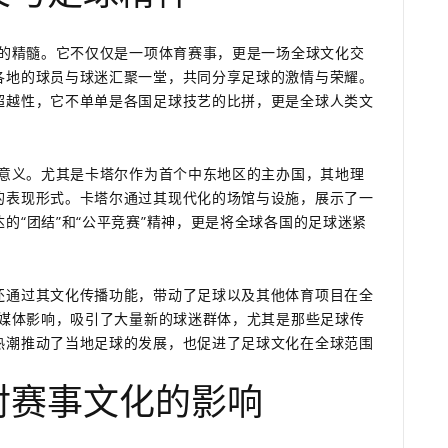
化的精髓。它不仅仅是一项体育赛事，更是一场全球文化交
各地的球员与球迷汇聚一堂，共同分享足球的激情与荣耀。
超越性，它不单单是各国足球技艺的比拼，更是全球人类文
化意义。尤其是卡塔尔作为首个中东地区的主办国，其地理
的表现形式。卡塔尔通过其现代化的场馆与设施，展示了一
的“团结”和“公平竞赛”精神，更是将全球各国的足球迷紧
还通过其文化传播功能，带动了足球以及其他体育项目在全
与媒体影响，吸引了大量新的球迷群体，尤其是那些足球传
热潮推动了当地足球的发展，也促进了足球文化在全球范围
对赛事文化的影响