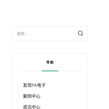
搜索...
导航
发现PA电子
案例中心
资讯中心