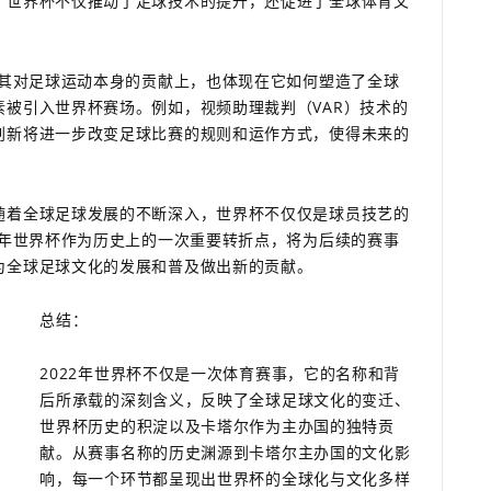
，世界杯不仅推动了足球技术的提升，还促进了全球体育文
在其对足球运动本身的贡献上，也体现在它如何塑造了全球
被引入世界杯赛场。例如，视频助理裁判（VAR）技术的
创新将进一步改变足球比赛的规则和运作方式，使得未来的
随着全球足球发展的不断深入，世界杯不仅仅是球员技艺的
2年世界杯作为历史上的一次重要转折点，将为后续的赛事
为全球足球文化的发展和普及做出新的贡献。
总结：
2022年世界杯不仅是一次体育赛事，它的名称和背
后所承载的深刻含义，反映了全球足球文化的变迁、
世界杯历史的积淀以及卡塔尔作为主办国的独特贡
献。从赛事名称的历史渊源到卡塔尔主办国的文化影
响，每一个环节都呈现出世界杯的全球化与文化多样