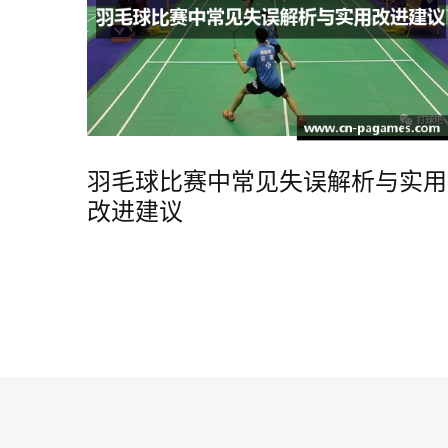
羽毛球比赛中常见失误解析与实用
改进建议