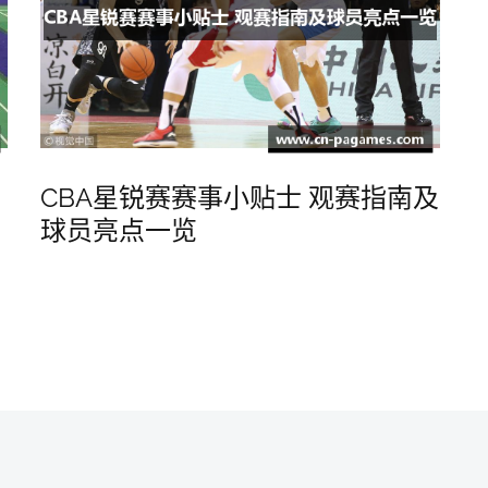
CBA星锐赛赛事小贴士 观赛指南及
球员亮点一览