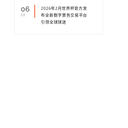
06
2026年2月世界杯官方发
布全新数字票务交易平台
08
引领全球球迷