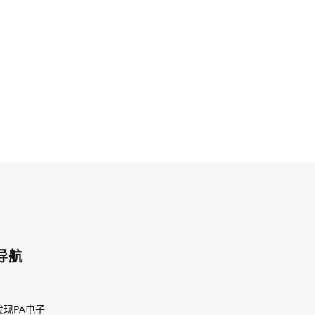
导航
发现PA电子