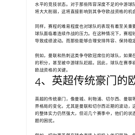
水平的竞技状态。对于那些阵容深度不足的中游球
将大大削弱，这将直接影响到其争夺欧战资格的机
同样，赛程的难易程度也对球队的表现有着至关重
球队面临着连续作战的压力。在这种情况下，赛程
导致成绩波动。而那些能够合理安排阵容、保持稳
例如，曼联和热刺这类争夺欧冠席位的球队，如果
的积分，甚至被中游球队赶超。因此，球队在赛季
欧战资格的关键。
4、英超传统豪门的
英超的传统豪门，像曼城、利物浦、切尔西、曼联
界格局的变化，尤其是曼联和切尔西近期的波动，
的整体实力仍然强大，但近几个赛季中，他们的状
题的困扰。