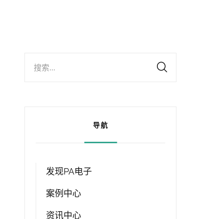
搜索...
导航
发现PA电子
案例中心
资讯中心