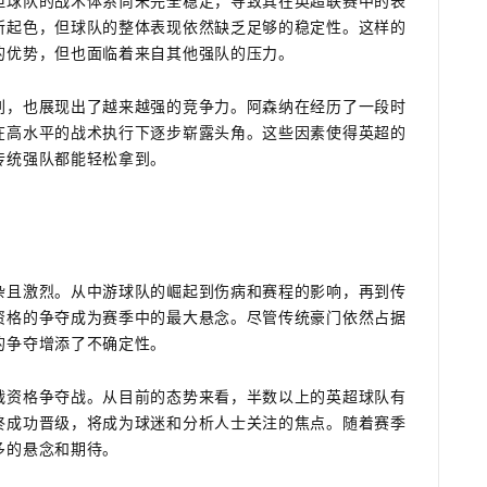
但球队的战术体系尚未完全稳定，导致其在英超联赛中的表
所起色，但球队的整体表现依然缺乏足够的稳定性。这样的
的优势，但也面临着来自其他强队的压力。
刺，也展现出了越来越强的竞争力。阿森纳在经历了一段时
在高水平的战术执行下逐步崭露头角。这些因素使得英超的
传统强队都能轻松拿到。
杂且激烈。从中游球队的崛起到伤病和赛程的影响，再到传
资格的争夺成为赛季中的最大悬念。尽管传统豪门依然占据
的争夺增添了不确定性。
战资格争夺战。从目前的态势来看，半数以上的英超球队有
终成功晋级，将成为球迷和分析人士关注的焦点。随着赛季
多的悬念和期待。