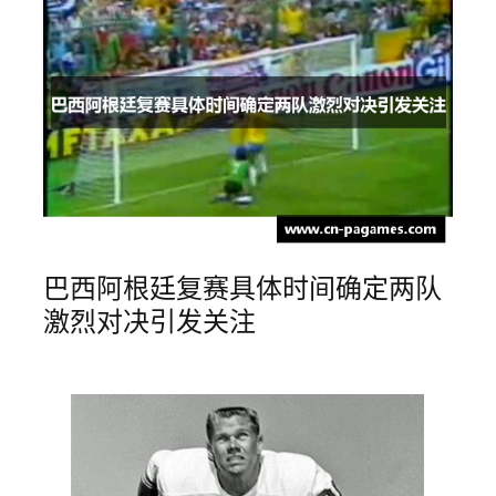
巴西阿根廷复赛具体时间确定两队
激烈对决引发关注