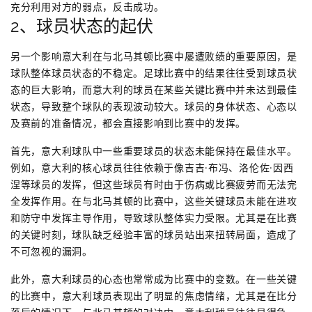
充分利用对方的弱点，反击成功。
2、球员状态的起伏
另一个影响意大利在与北马其顿比赛中屡遭败绩的重要原因，是
球队整体球员状态的不稳定。足球比赛中的结果往往受到球员状
态的巨大影响，而意大利的球员在某些关键比赛中并未达到最佳
状态，导致整个球队的表现波动较大。球员的身体状态、心态以
及赛前的准备情况，都会直接影响到比赛中的发挥。
首先，意大利球队中一些重要球员的状态未能保持在最佳水平。
例如，意大利的核心球员往往依赖于像吉吉·布冯、洛伦佐·因西
涅等球员的发挥，但这些球员有时由于伤病或比赛疲劳而无法完
全发挥作用。在与北马其顿的比赛中，这些关键球员未能在进攻
和防守中发挥主导作用，导致球队整体实力受限。尤其是在比赛
的关键时刻，球队缺乏经验丰富的球员站出来扭转局面，造成了
不可忽视的漏洞。
此外，意大利球员的心态也常常成为比赛中的变数。在一些关键
的比赛中，意大利球员表现出了明显的焦虑情绪，尤其是在比分