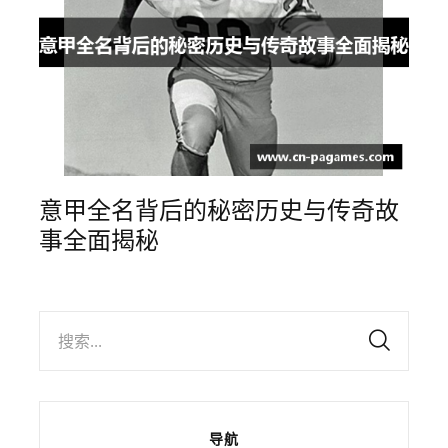
意甲全名背后的秘密历史与传奇故
事全面揭秘
搜索...
导航