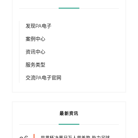
发现PA电子
案例中心
资讯中心
服务类型
交流PA电子官网
最新资讯
世界杯决赛日万人慈善跑 助力足球