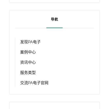
导航
发现PA电子
案例中心
资讯中心
服务类型
交流PA电子官网