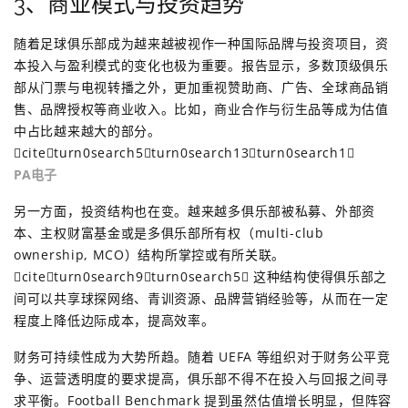
3、商业模式与投资趋势
随着足球俱乐部成为越来越被视作一种国际品牌与投资项目，资
本投入与盈利模式的变化也极为重要。报告显示，多数顶级俱乐
部从门票与电视转播之外，更加重视赞助商、广告、全球商品销
售、品牌授权等商业收入。比如，商业合作与衍生品等成为估值
中占比越来越大的部分。
citeturn0search5turn0search13turn0search1
PA电子
另一方面，投资结构也在变。越来越多俱乐部被私募、外部资
本、主权财富基金或是多俱乐部所有权（multi-club
ownership, MCO）结构所掌控或有所关联。
citeturn0search9turn0search5 这种结构使得俱乐部之
间可以共享球探网络、青训资源、品牌营销经验等，从而在一定
程度上降低边际成本，提高效率。
财务可持续性成为大势所趋。随着 UEFA 等组织对于财务公平竞
争、运营透明度的要求提高，俱乐部不得不在投入与回报之间寻
求平衡。Football Benchmark 提到虽然估值增长明显，但阵容