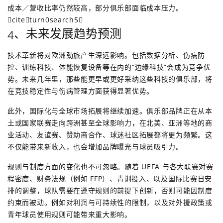
成本／营收比率仍然较高，部分俱乐部面临成本压力。
citeturn0search5
4、未来发展趋势预测
技术革新将对欧洲劲旅产生深远影响。包括数据分析、伤病防
控、训练科技、体能恢复设备等在内的“边缘科技”会成为竞争优
势。未来几年里，那些能更早或更好采纳这些科技的俱乐部，将
在竞技稳定性与伤病管理方面获得显著优势。
此外，国际化与全球市场拓展将继续加速。俱乐部品牌正在从本
土或国家联赛走向跨洲甚至全球影响力，在北美、亚洲等地的商
业活动、友谊赛、赞助商合作、球迷社区拓展都将更为频繁。这
不仅能带来新收入，也会增加品牌曝光与球员吸引力。
规则与制度方面的变化也不可忽略。随着 UEFA 与各大联赛对赛
程密度、财务法规（例如 FFP）、青训投入、以及国际比赛日安
排的调整，球队需要在遵守规则的前提下创新，否则可能因制度
约束而被动。例如对利润与可持续性的限制，以及对外援政策或
青年球员使用规则可能带来重大影响。