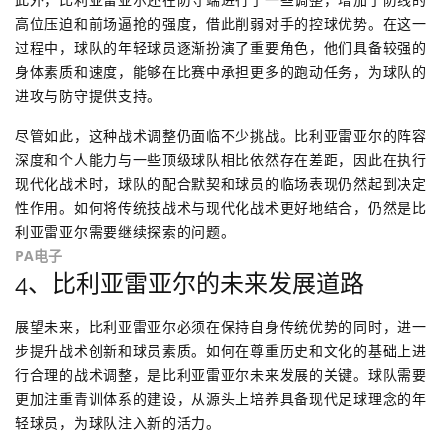
高位压迫和前场逼抢的强度，借此削弱对手的控球优势。在这一
过程中，球队的年轻球员逐渐扮演了重要角色，他们具备较强的
身体素质和速度，能够在比赛中承担更多的跑动任务，为球队的
进攻与防守提供支持。
尽管如此，这种战术调整仍面临不少挑战。比利亚雷亚尔的阵容
深度和个人能力与一些顶级球队相比依然存在差距，因此在执行
现代化战术时，球队的配合默契和球员的临场表现仍然起到决定
性作用。如何将传统技战术与现代化战术更好地结合，仍然是比
利亚雷亚尔需要继续探索的问题。
PA电子
4、比利亚雷亚尔的未来发展道路
展望未来，比利亚雷亚尔必须在保持自身传统优势的同时，进一
步提升战术创新和球员素质。如何在尊重历史和文化的基础上进
行合理的战术调整，是比利亚雷亚尔未来发展的关键。球队需要
更加注重青训体系的建设，从源头上培养具备现代足球理念的年
轻球员，为球队注入新的活力。