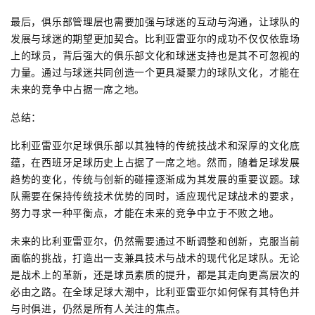
最后，俱乐部管理层也需要加强与球迷的互动与沟通，让球队的
发展与球迷的期望更加契合。比利亚雷亚尔的成功不仅仅依靠场
上的球员，背后强大的俱乐部文化和球迷支持也是其不可忽视的
力量。通过与球迷共同创造一个更具凝聚力的球队文化，才能在
未来的竞争中占据一席之地。
总结：
比利亚雷亚尔足球俱乐部以其独特的传统技战术和深厚的文化底
蕴，在西班牙足球历史上占据了一席之地。然而，随着足球发展
趋势的变化，传统与创新的碰撞逐渐成为其发展的重要议题。球
队需要在保持传统技术优势的同时，适应现代足球战术的要求，
努力寻求一种平衡点，才能在未来的竞争中立于不败之地。
未来的比利亚雷亚尔，仍然需要通过不断调整和创新，克服当前
面临的挑战，打造出一支兼具技术与战术的现代化足球队。无论
是战术上的革新，还是球员素质的提升，都是其走向更高层次的
必由之路。在全球足球大潮中，比利亚雷亚尔如何保有其特色并
与时俱进，仍然是所有人关注的焦点。