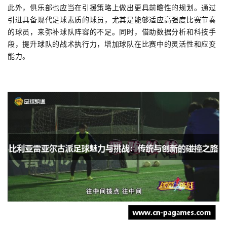
此外，俱乐部也应当在引援策略上做出更具前瞻性的规划。通过
引进具备现代足球素质的球员，尤其是能够适应高强度比赛节奏
的球员，来弥补球队阵容的不足。同时，借助数据分析和科技手
段，提升球队的战术执行力，增加球队在比赛中的灵活性和应变
能力。