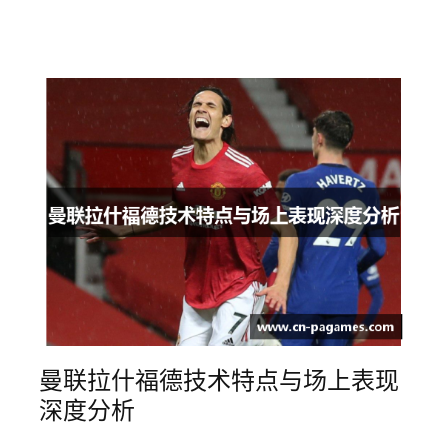
曼联拉什福德技术特点与场上表现
深度分析