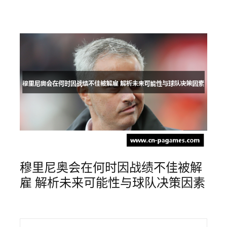
穆里尼奥会在何时因战绩不佳被解
雇 解析未来可能性与球队决策因素