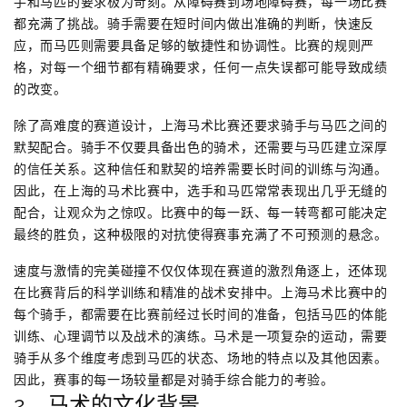
手和马匹的要求极为苛刻。从障碍赛到场地障碍赛，每一场比赛
都充满了挑战。骑手需要在短时间内做出准确的判断，快速反
应，而马匹则需要具备足够的敏捷性和协调性。比赛的规则严
格，对每一个细节都有精确要求，任何一点失误都可能导致成绩
的改变。
除了高难度的赛道设计，上海马术比赛还要求骑手与马匹之间的
默契配合。骑手不仅要具备出色的骑术，还需要与马匹建立深厚
的信任关系。这种信任和默契的培养需要长时间的训练与沟通。
因此，在上海的马术比赛中，选手和马匹常常表现出几乎无缝的
配合，让观众为之惊叹。比赛中的每一跃、每一转弯都可能决定
最终的胜负，这种极限的对抗使得赛事充满了不可预测的悬念。
速度与激情的完美碰撞不仅仅体现在赛道的激烈角逐上，还体现
在比赛背后的科学训练和精准的战术安排中。上海马术比赛中的
每个骑手，都需要在比赛前经过长时间的准备，包括马匹的体能
训练、心理调节以及战术的演练。马术是一项复杂的运动，需要
骑手从多个维度考虑到马匹的状态、场地的特点以及其他因素。
因此，赛事的每一场较量都是对骑手综合能力的考验。
2、马术的文化背景