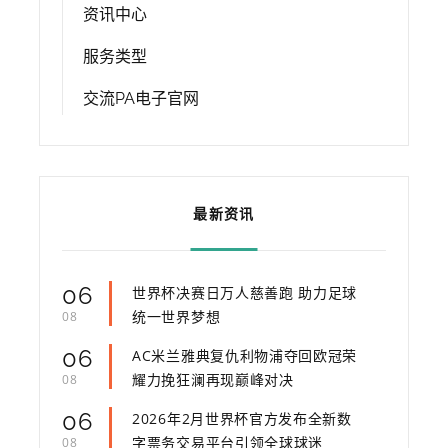
资讯中心
服务类型
交流PA电子官网
最新资讯
06
世界杯决赛日万人慈善跑 助力足球
统一世界梦想
08
06
AC米兰雅典复仇利物浦夺回欧冠荣
耀力挽狂澜再现巅峰对决
08
06
2026年2月世界杯官方发布全新数
字票务交易平台引领全球球迷
08