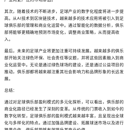
其次，随着技术的不断进步，足球产业的数字化程度将进一步提
高。从AI技术到区块链技术，越来越多的技术应用将被引入到足
球俱乐部的管理和商业化运营中。通过智能化的数据分析，俱乐
部将能够更精确地预测市场变化，调整商业策略，从而提高收
入。
最后，未来的足球产业将更加注重可持续发展。越来越多的俱乐
部开始关注绿色环保、社会责任等议题，并将这些因素融入到商
业化运营中。无论是通过绿色球场的建设，还是通过公益项目的
推动，俱乐部都将越来越注重其社会影响力和品牌形象的长远发
展。
总结：
通过对足球俱乐部盈利模式的多元化探析，可以看出，俱乐部的
商业化路径已经发生了深刻的变革。从传统的门票收入到如今的
数字化转型，足球俱乐部的盈利模式越来越丰富，且呈现出全球
化与多样化的特点。通过加强品牌建设、拓展球迷市场以及进行
跨界合作，俱乐部能够有效提升其商业价值。