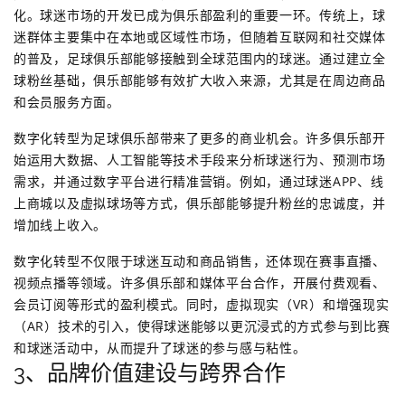
化。球迷市场的开发已成为俱乐部盈利的重要一环。传统上，球
迷群体主要集中在本地或区域性市场，但随着互联网和社交媒体
的普及，足球俱乐部能够接触到全球范围内的球迷。通过建立全
球粉丝基础，俱乐部能够有效扩大收入来源，尤其是在周边商品
和会员服务方面。
数字化转型为足球俱乐部带来了更多的商业机会。许多俱乐部开
始运用大数据、人工智能等技术手段来分析球迷行为、预测市场
需求，并通过数字平台进行精准营销。例如，通过球迷APP、线
上商城以及虚拟球场等方式，俱乐部能够提升粉丝的忠诚度，并
增加线上收入。
数字化转型不仅限于球迷互动和商品销售，还体现在赛事直播、
视频点播等领域。许多俱乐部和媒体平台合作，开展付费观看、
会员订阅等形式的盈利模式。同时，虚拟现实（VR）和增强现实
（AR）技术的引入，使得球迷能够以更沉浸式的方式参与到比赛
和球迷活动中，从而提升了球迷的参与感与粘性。
3、品牌价值建设与跨界合作