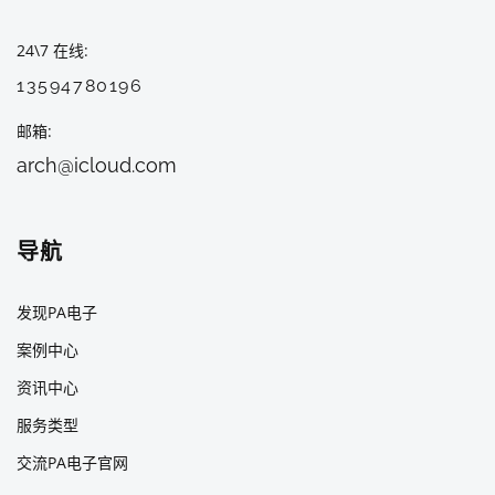
24\7 在线
13594780196
邮箱
arch@icloud.com
导航
发现PA电子
案例中心
资讯中心
服务类型
交流PA电子官网