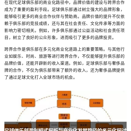
在现代足球俱乐部的商业化路径中，品牌价值的建设与跨界合作
成为了重要的盈利手段。足球俱乐部通过树立强大的品牌形象，
能够吸引更多的商业合作伙伴与赞助商。品牌价值的提升不仅依
赖于俱乐部的竞技成绩，还与其在社会责任、文化传承等方面的
影响力密切相关。例如，许多俱乐部通过公益活动和社会责任项
目，树立了良好的公众形象，进而吸引了更多的品牌投资。
跨界合作是俱乐部在多元化商业化道路上的重要策略。与其他行
业如娱乐、时尚、旅游等进行跨界合作，不仅能够提升俱乐部的
品牌价值，还能开辟新的收入渠道。例如，足球俱乐部与奢侈品
牌的合作，不仅为俱乐部带来了额外的收入，还为奢侈品牌提供
了通过足球文化打入全球市场的机会。