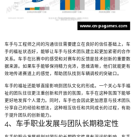
车手与工程师之间的沟通往往需要建立在良好的信任基础上，车
手的福祉状态好，能够让车手与技术团队建立起更加紧密的合作
关系。车手在比赛中的感受和对赛车的反馈是技术创新的重要数
据来源。如果车手能够保持精力充沛，思维清晰，他们就能更有
效地传递赛道上的感觉，帮助团队找到车辆调校的突破口。
车手的福祉还能够直接影响到团队文化的形成。一个关心车手福
祉的团队往往更注重创新和开放的氛围，车手在这种氛围下能够
更好地发挥个人潜力。同时，车手也会因此更加愿意与技术团队
分享自己的经验和想法，这种相互信任和共同成长的过程，有助
于提升团队的创新能力。
4、车手职业发展与团队长期稳定性
车手的职业发展规划对团队的长期稳定性具有深远的影响。车手