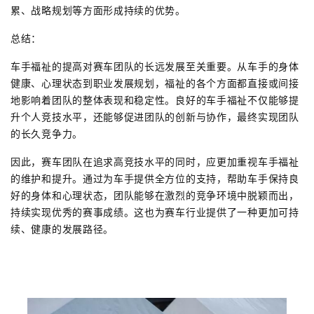
累、战略规划等方面形成持续的优势。
总结：
车手福祉的提高对赛车团队的长远发展至关重要。从车手的身体
健康、心理状态到职业发展规划，福祉的各个方面都直接或间接
地影响着团队的整体表现和稳定性。良好的车手福祉不仅能够提
升个人竞技水平，还能够促进团队的创新与协作，最终实现团队
的长久竞争力。
因此，赛车团队在追求高竞技水平的同时，应更加重视车手福祉
的维护和提升。通过为车手提供全方位的支持，帮助车手保持良
好的身体和心理状态，团队能够在激烈的竞争环境中脱颖而出，
持续实现优秀的赛事成绩。这也为赛车行业提供了一种更加可持
续、健康的发展路径。