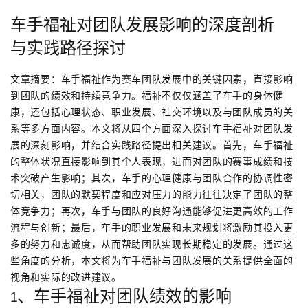
车手福祉对团队发展影响的深度剖析
与实践路径探讨
文章摘要：车手福祉作为赛车团队发展中的关键因素，直接影响
到团队的绩效和持续竞争力。福祉不仅仅涵盖了车手的身体健
康，还包括心理状态、职业发展、社交环境以及与团队成员的关
系等多方面内容。本文将从四个方面深入探讨车手福祉对团队发
展的深刻影响，并结合实践路径提出相关建议。首先，车手福祉
的整体状况直接影响到其个人表现，进而对团队的赛事成绩和技
术突破产生影响；其次，车手的心理健康与团队合作的协调性密
切相关，团队的默契程度和应对压力的能力往往决定了团队的整
体竞争力；再次，车手与团队的良好沟通能够促进更高效的工作
流程与创新；最后，车手的职业发展和未来规划将激励其投入更
多的努力和忠诚度，从而帮助团队实现长期稳定的发展。通过这
些角度的分析，本文将为车手福祉与团队发展的关系提供全面的
视角和实际的改进建议。
1、车手福祉对团队绩效的影响