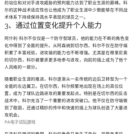
的站位和对对手进攻威胁的预判能力达到了职业生涯的巅峰。科
尔的这种战术适应性也让他成为了职业生涯中少数能够在不同战
术体系下持续保持高水平表现的球员之一。
3、通过位置变化提升个人能力
阿什利·科尔不仅仅是一个防守型球员，他的能力在不断的角色变
化中得到了全面的提升。从阿森纳到切尔西，科尔不仅在防守端
积累了丰富经验，进攻端的能力也不断增强。尤其是在穆里尼奥
的切尔西，科尔被要求更多地参与进攻，向前的插上成为了他个
人风格的一部分。
随着职业生涯的推进，科尔逐渐从一名传统的边后卫转型为一个
全能的左边翼卫。在切尔西，科尔频繁地出现在场上的高位位
置，成为了球队边路进攻的重要发起点。特别是在切尔西的反击
战术中，科尔充当了一个重要的进攻突破口。他不仅在防守端做
到了稳固，还通过精妙的传中和快速的插上为球队创造了大量进
攻机会。
PA电子试玩游戏
在洛杉矶银河的晚期，科尔的角色又发生了变化，尽管年事已