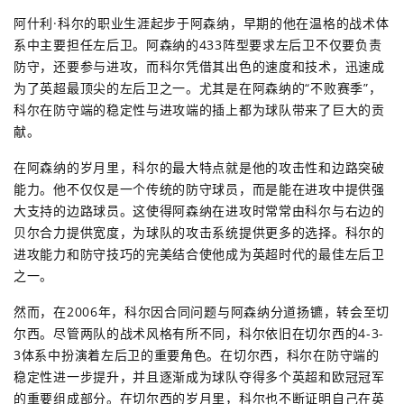
阿什利·科尔的职业生涯起步于阿森纳，早期的他在温格的战术体
系中主要担任左后卫。阿森纳的433阵型要求左后卫不仅要负责
防守，还要参与进攻，而科尔凭借其出色的速度和技术，迅速成
为了英超最顶尖的左后卫之一。尤其是在阿森纳的“不败赛季”，
科尔在防守端的稳定性与进攻端的插上都为球队带来了巨大的贡
献。
在阿森纳的岁月里，科尔的最大特点就是他的攻击性和边路突破
能力。他不仅仅是一个传统的防守球员，而是能在进攻中提供强
大支持的边路球员。这使得阿森纳在进攻时常常由科尔与右边的
贝尔合力提供宽度，为球队的攻击系统提供更多的选择。科尔的
进攻能力和防守技巧的完美结合使他成为英超时代的最佳左后卫
之一。
然而，在2006年，科尔因合同问题与阿森纳分道扬镳，转会至切
尔西。尽管两队的战术风格有所不同，科尔依旧在切尔西的4-3-
3体系中扮演着左后卫的重要角色。在切尔西，科尔在防守端的
稳定性进一步提升，并且逐渐成为球队夺得多个英超和欧冠冠军
的重要组成部分。在切尔西的岁月里，科尔也不断证明自己在英