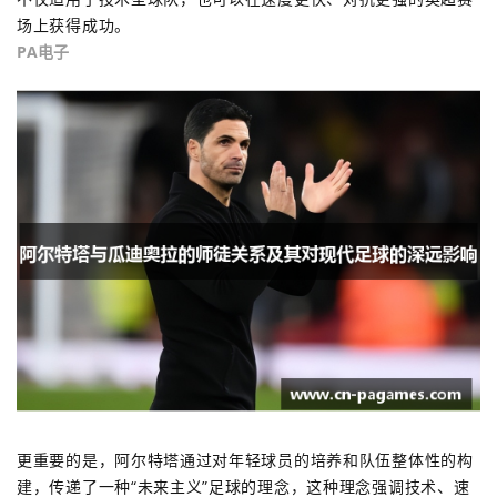
场上获得成功。
PA电子
更重要的是，阿尔特塔通过对年轻球员的培养和队伍整体性的构
建，传递了一种“未来主义”足球的理念，这种理念强调技术、速