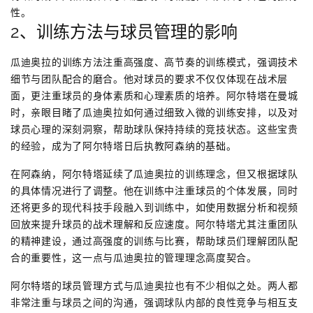
性。
2、训练方法与球员管理的影响
瓜迪奥拉的训练方法注重高强度、高节奏的训练模式，强调技术
细节与团队配合的磨合。他对球员的要求不仅仅体现在战术层
面，更注重球员的身体素质和心理素质的培养。阿尔特塔在曼城
时，亲眼目睹了瓜迪奥拉如何通过细致入微的训练安排，以及对
球员心理的深刻洞察，帮助球队保持持续的竞技状态。这些宝贵
的经验，成为了阿尔特塔日后执教阿森纳的基础。
在阿森纳，阿尔特塔延续了瓜迪奥拉的训练理念，但又根据球队
的具体情况进行了调整。他在训练中注重球员的个体发展，同时
还将更多的现代科技手段融入到训练中，如使用数据分析和视频
回放来提升球员的战术理解和反应速度。阿尔特塔尤其注重团队
的精神建设，通过高强度的训练与比赛，帮助球员们理解团队配
合的重要性，这一点与瓜迪奥拉的管理理念高度契合。
阿尔特塔的球员管理方式与瓜迪奥拉也有不少相似之处。两人都
非常注重与球员之间的沟通，强调球队内部的良性竞争与相互支