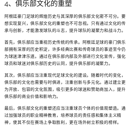
4、俱乐部文化的重塑
阿根廷豪门足球的辉煌历史与其深厚的俱乐部文化密不可分。要
想实现复兴，俱乐部文化的重塑也不可忽视。只有通过文化的传
承与创新，才能激发球队的斗志，提升球队的凝聚力和战斗力。
首先，俱乐部应当重视历史传统的传承。阿根廷足球的豪门俱乐
部拥有深厚的历史积淀，许多经典比赛和传奇球员的事迹至今仍
为球迷津津乐道。通过在俱乐部内部及外部进行文化宣传，强化
球员和球迷对俱乐部历史的认同，提升俱乐部的凝聚力。
其次，俱乐部应当注重现代足球文化的建设。随着时代的变化，
俱乐部的文化也需要与时俱进，注重创新与多元化。通过建立更
为开放、包容的文化氛围，吸引更多的球迷和赞助商加入，提升
俱乐部的商业价值和影响力。
最后，俱乐部文化的重塑还应当注重球员个体的价值观塑造。通
过加强球员的职业精神教育，培养球员的责任感和集体主义精
神，使其不仅在赛场上争取胜利，更在场外树立积极的榜样。