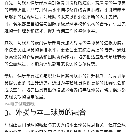
首先，阿根廷俱乐部应当加强青训设施的建设，提高青少年球员
的培养质量。只有具备高水平训练条件的青训系统，才能培养出
足够多的优秀球员，为球队的未来提供源源不断的人才支持。同
时，俱乐部应当加强与国际顶级足球学校和机构的合作，引进先
进的青训理念和技术，提升青训工作的整体水平。
其次，阿根廷的豪门俱乐部需要加大对青少年球员的选拔力度，
不仅要关注球员的竞技水平，更要注重其综合素质的培养。通过
提高球员的心理素质和团队协作能力，培养出适应现代足球节奏
的全面球员，才能为俱乐部带来长远的竞争优势。
最后，俱乐部要建立与职业队伍紧密联系的晋升机制，为青训球
员提供更多的上升通道。通过为年轻球员提供更多的比赛机会和
成长空间，培养出具有出色技战术素养的年轻球员，帮助俱乐部
实现长期的稳定发展。
PA电子试玩游戏
3、外援与本土球员的融合
阿根廷豪门足球的崛起与其优秀的本土球员息息相关，但在全球
化的今天，外援的引入同样成为提升球队实力的重要因素。因