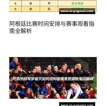
阿根廷比赛时间安排与赛事观看指
南全解析