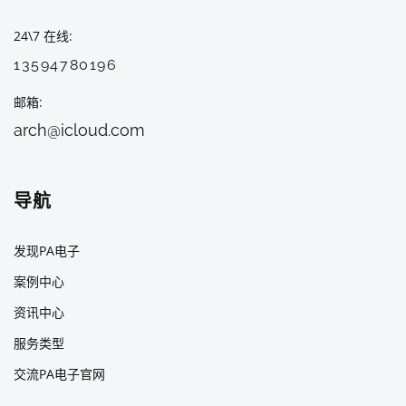
24\7 在线
13594780196
邮箱
arch@icloud.com
导航
发现PA电子
案例中心
资讯中心
服务类型
交流PA电子官网