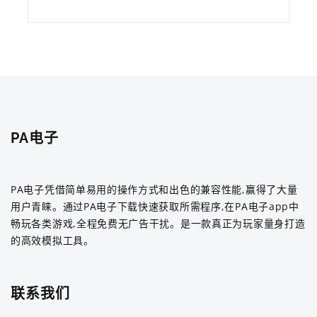
PA电子
PA电子凭借简单易用的操作方式和出色的兼容性能,赢得了大量
用户青睐。通过PA电子下载快速获取所需程序,在PA电子app中
畅玩各类游戏,全程免费无广告干扰。是一款真正为玩家量身打造
的高效模拟工具。
联系我们