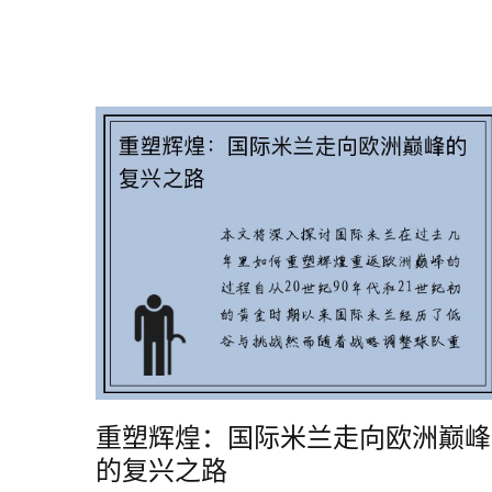
重塑辉煌：国际米兰走向欧洲巅峰
的复兴之路