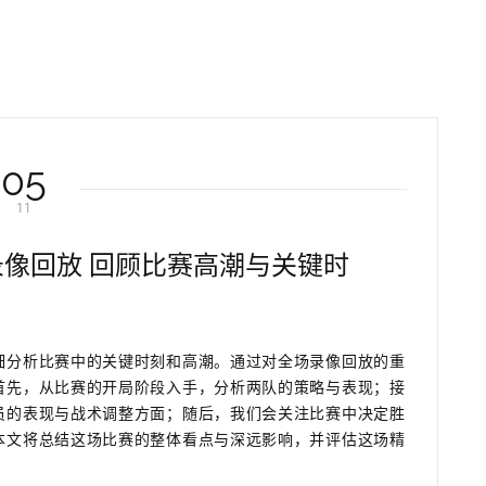
05
11
像回放 回顾比赛高潮与关键时
细分析比赛中的关键时刻和高潮。通过对全场录像回放的重
首先，从比赛的开局阶段入手，分析两队的策略与表现；接
员的表现与战术调整方面；随后，我们会关注比赛中决定胜
本文将总结这场比赛的整体看点与深远影响，并评估这场精