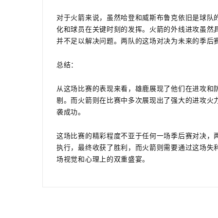
对于火箭来说，虽然哈登和威斯布鲁克依旧是球队
化和球员在关键时刻的发挥。火箭的外线进攻虽然
并不足以解决问题。两队的这场对决为未来的季后
总结：
从这场比赛的表现来看，雄鹿展现了他们在进攻和
剔。而火箭则在比赛中多次展现出了强大的进攻火
袭成功。
这场比赛的精彩程度不亚于任何一场季后赛对决，
执行，最终收获了胜利，而火箭则需要通过这场失
场视觉和心理上的双重盛宴。