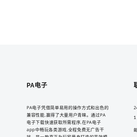
PA电子
PA电子凭借简单易用的操作方式和出色的
2
兼容性能,赢得了大量用户青睐。通过PA
电子下载快速获取所需程序,在PA电子
app中畅玩各类游戏,全程免费无广告干
扰。是一款真正为玩家量身打造的高效模