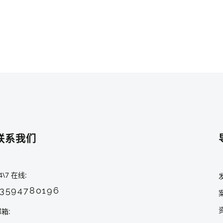
联系我们
4\7 在线
13594780196
邮箱