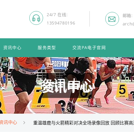
24/7 在线
邮箱
13594780196
arch
资讯中心
服务类型
交流PA电子官网
资讯中心
资讯中心
重温雄鹿与火箭精彩对决全场录像回放 回顾比赛高