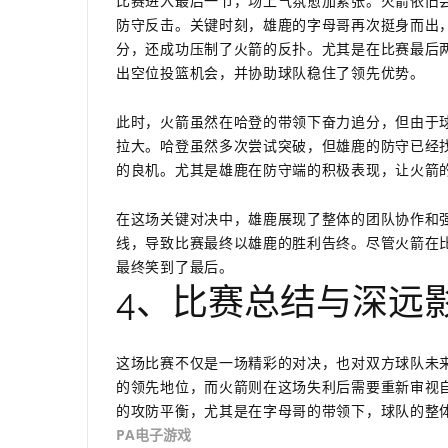
比赛进入最后一节，场上气氛愈加紧张。火箭依旧
防守反击。关键时刻，雄鹿的字母哥再次挺身而出
分，还成功压制了火箭的反扑。尤其是在比赛最后
出空位投篮机会，并协助球队稳住了领先优势。
此时，火箭虽然在哈登的带领下奋力追分，但由于
拉大。哈登虽然多次尝试突破，但雄鹿的防守已经
的良机。尤其是雄鹿在防守端的积极表现，让火箭
在这场关键对决中，雄鹿展现了整体的团队协作和
线，导致比赛最终以雄鹿的胜利告终。尽管火箭在
最终笑到了最后。
4、比赛总结与深远
这场比赛不仅是一场精彩的对决，也对双方球队未
的领先地位，而火箭则在这场失利后需要重新审视
的攻防平衡，尤其是在字母哥的带领下，球队的整
PA电子游戏