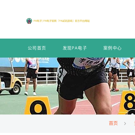
公司首页
发现PA电子
案例中心
首页