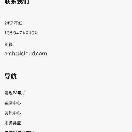
联系我们
24\7 在线
13594780196
邮箱
arch@icloud.com
导航
发现PA电子
案例中心
资讯中心
服务类型