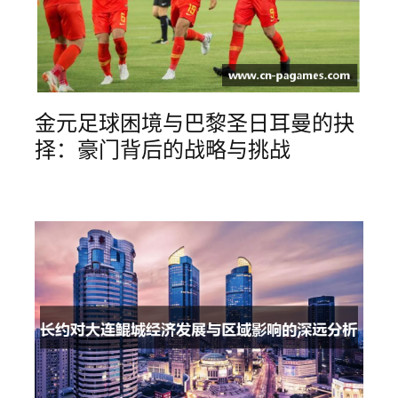
金元足球困境与巴黎圣日耳曼的抉
择：豪门背后的战略与挑战