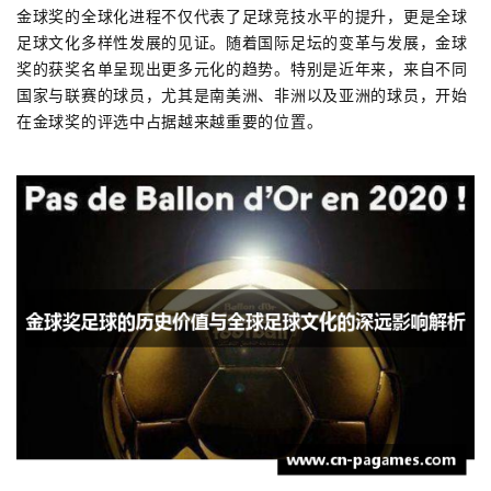
金球奖的全球化进程不仅代表了足球竞技水平的提升，更是全球
足球文化多样性发展的见证。随着国际足坛的变革与发展，金球
奖的获奖名单呈现出更多元化的趋势。特别是近年来，来自不同
国家与联赛的球员，尤其是南美洲、非洲以及亚洲的球员，开始
在金球奖的评选中占据越来越重要的位置。