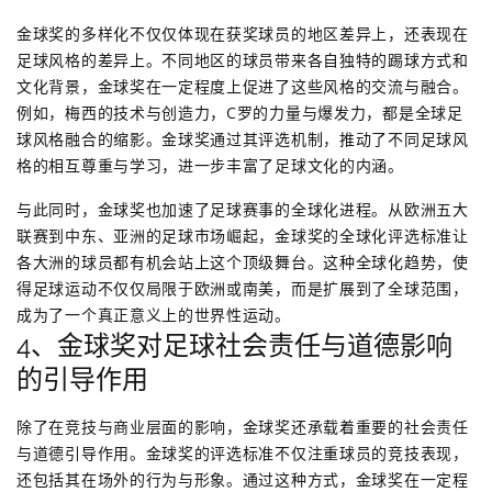
金球奖的多样化不仅仅体现在获奖球员的地区差异上，还表现在
足球风格的差异上。不同地区的球员带来各自独特的踢球方式和
文化背景，金球奖在一定程度上促进了这些风格的交流与融合。
例如，梅西的技术与创造力，C罗的力量与爆发力，都是全球足
球风格融合的缩影。金球奖通过其评选机制，推动了不同足球风
格的相互尊重与学习，进一步丰富了足球文化的内涵。
与此同时，金球奖也加速了足球赛事的全球化进程。从欧洲五大
联赛到中东、亚洲的足球市场崛起，金球奖的全球化评选标准让
各大洲的球员都有机会站上这个顶级舞台。这种全球化趋势，使
得足球运动不仅仅局限于欧洲或南美，而是扩展到了全球范围，
成为了一个真正意义上的世界性运动。
4、金球奖对足球社会责任与道德影响
的引导作用
除了在竞技与商业层面的影响，金球奖还承载着重要的社会责任
与道德引导作用。金球奖的评选标准不仅注重球员的竞技表现，
还包括其在场外的行为与形象。通过这种方式，金球奖在一定程