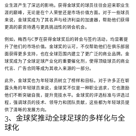
业生涯产生了深远的影响。获得金球奖的球员往往会迎来职业生
涯的巅峰，无论是在个人荣誉还是市场价值方面。对于一些球员
来说，金球奖成为了其名声与经济利益的加速器，帮助他们获得
更高的薪资待遇与更具挑战性的转会机会。
例如，梅西与C罗在获得金球奖后的转会与签约活动，均显著提
升了他们的市场价值。金球奖的认可，不仅帮助他们在俱乐部层
面获得更多支持，也在全球范围内建立了更广泛的商业品牌。金
球奖成为了全球足球产业化的重要催化剂，使得顶级球员的商业
代言、广告合同等成为其收入来源的一部分。
此外，金球奖也为年轻球员树立了榜样和目标。对于许多正在崭
露头角的年轻球员来说，金球奖不仅是一种职业追求，它也激励
他们不断突破自我，提升竞技水平。金球奖的评选标准与评选过
程，强调球员的技术、领导力和团队贡献，这些都为年轻球员提
供了清晰的发展方向。
3、金球奖推动全球足球的多样化与全
球化