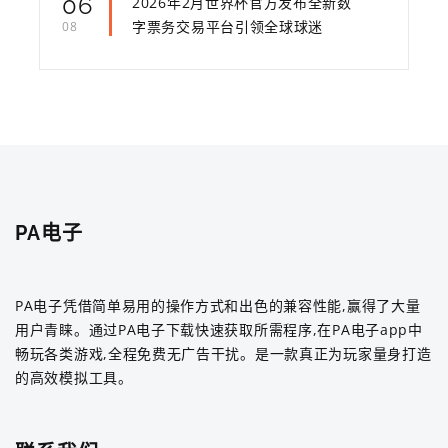
06
2026年2月世界杯官方发布全新数
字票务交易平台引领全球球迷
08
PA电子
PA电子凭借简单易用的操作方式和出色的兼容性能,赢得了大量
用户青睐。通过PA电子下载快速获取所需程序,在PA电子app中
畅玩各类游戏,全程免费无广告干扰。是一款真正为玩家量身打造
的高效模拟工具。