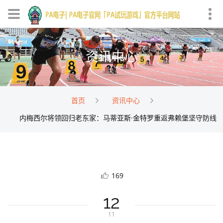
资讯中心
首页
资讯中心
内梅西尔将领回归老东家：马蒂亚斯·金特罗重返弗赖堡坚守防线
169
12
11