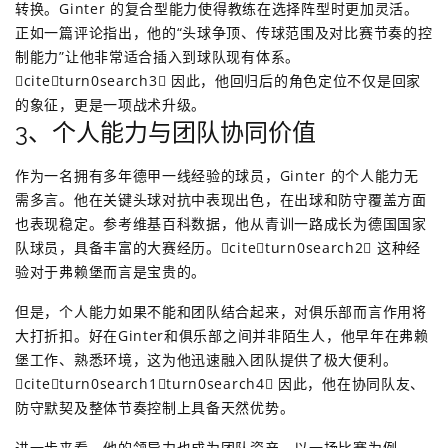
转换。Ginter 的复合型能力使得教练在选择阵型时更加灵活。
正如一篇评论指出，他的“头球争顶、传球范围及对比赛节奏的控
制能力”让他非常适合插入到球队现有体系。
citeturn0search3 因此，他回归后的角色定位不仅是回家
的象征，更是一项战术升级。
3、个人能力与团队协同价值
作为一名拥有多年德甲一线经验的球员，Ginter 的个人能力无
需多言。他在关键头球对抗中表现出色，在出球和防守覆盖方面
也表现稳定。参考维基百科数据，他从青训一路成长为德国国家
队球员，具备丰富的大赛经历。citeturn0search2 这种经
验对于弗赖堡而言是宝贵的。
但是，个人能力如果不能和团队结合起来，对俱乐部而言作用将
大打折扣。好在Ginter和俱乐部之间并非陌生人，他早年在弗赖
堡工作、熟悉环境，这为他迅速融入团队提供了极大便利。
citeturn0search1turn0search4 因此，他在协同队友、
防守默契及整体节奏控制上具备天然优势。
进一步来看，他的领导力也成为团队资产。以一场比赛为例，