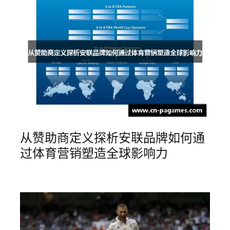
从赞助商定义探析安联品牌如何通
过体育营销塑造全球影响力