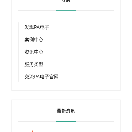
发现PA电子
案例中心
资讯中心
服务类型
交流PA电子官网
最新资讯