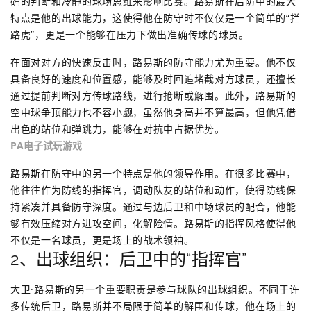
确的判断和冷静的球场思维来影响比赛。路易斯在后防中的最大
特点是他的出球能力，这使得他在防守时不仅仅是一个简单的“拦
路虎”，更是一个能够在压力下做出准确传球的球员。
在面对对方的快速反击时，路易斯的防守能力尤为重要。他不仅
具备良好的速度和位置感，能够及时回追堵截对方球员，还擅长
通过提前判断对方传球路线，进行抢断或解围。此外，路易斯的
空中球争顶能力也不容小觑，虽然他身高并不算最高，但他凭借
出色的站位和弹跳力，能够在对抗中占据优势。
PA电子试玩游戏
路易斯在防守中的另一个特点是他的领导作用。在很多比赛中，
他往往作为防线的指挥官，调动队友的站位和动作，使得防线保
持紧凑并具备防守深度。通过与边后卫和中场球员的配合，他能
够有效压缩对方进攻空间，化解险情。路易斯的指挥风格使得他
不仅是一名球员，更是场上的战术领袖。
2、出球组织：后卫中的“指挥官”
大卫·路易斯的另一个重要职责是参与球队的出球组织。不同于许
多传统后卫，路易斯并不局限于简单的解围和传球，他在场上的