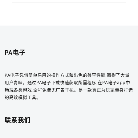
PA电子
PA电子凭借简单易用的操作方式和出色的兼容性能,赢得了大量
用户青睐。通过PA电子下载快速获取所需程序,在PA电子app中
畅玩各类游戏,全程免费无广告干扰。是一款真正为玩家量身打造
的高效模拟工具。
联系我们