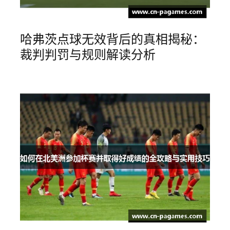
哈弗茨点球无效背后的真相揭秘：
裁判判罚与规则解读分析