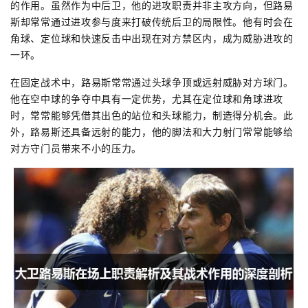
的作用。虽然作为中后卫，他的进攻职责并非主攻方向，但路易
斯却常常通过进攻参与度来打破传统后卫的局限性。他有时会在
角球、定位球和快速反击中出现在对方禁区内，成为威胁进攻的
一环。
在固定战术中，路易斯常常通过头球争顶或远射威胁对方球门。
他在空中球的争夺中具有一定优势，尤其在定位球和角球进攻
时，常常能够凭借其出色的站位和头球能力，制造得分机会。此
外，路易斯还具备远射的能力，他的脚法和大力射门常常能够给
对方守门员带来不小的压力。