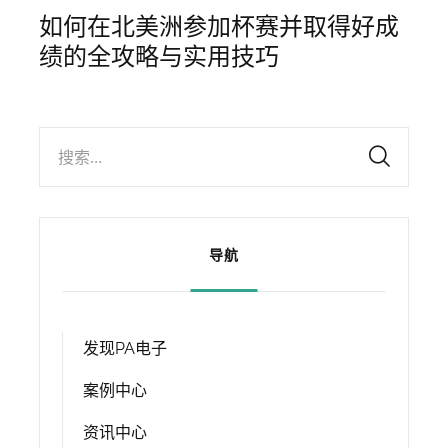
如何在北美洲参加杯赛并取得好成
绩的全攻略与实用技巧
搜索...
导航
发现PA电子
案例中心
资讯中心