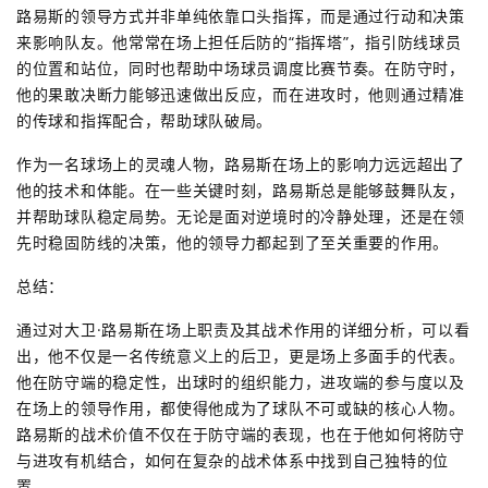
路易斯的领导方式并非单纯依靠口头指挥，而是通过行动和决策
来影响队友。他常常在场上担任后防的“指挥塔”，指引防线球员
的位置和站位，同时也帮助中场球员调度比赛节奏。在防守时，
他的果敢决断力能够迅速做出反应，而在进攻时，他则通过精准
的传球和指挥配合，帮助球队破局。
作为一名球场上的灵魂人物，路易斯在场上的影响力远远超出了
他的技术和体能。在一些关键时刻，路易斯总是能够鼓舞队友，
并帮助球队稳定局势。无论是面对逆境时的冷静处理，还是在领
先时稳固防线的决策，他的领导力都起到了至关重要的作用。
总结：
通过对大卫·路易斯在场上职责及其战术作用的详细分析，可以看
出，他不仅是一名传统意义上的后卫，更是场上多面手的代表。
他在防守端的稳定性，出球时的组织能力，进攻端的参与度以及
在场上的领导作用，都使得他成为了球队不可或缺的核心人物。
路易斯的战术价值不仅在于防守端的表现，也在于他如何将防守
与进攻有机结合，如何在复杂的战术体系中找到自己独特的位
置。