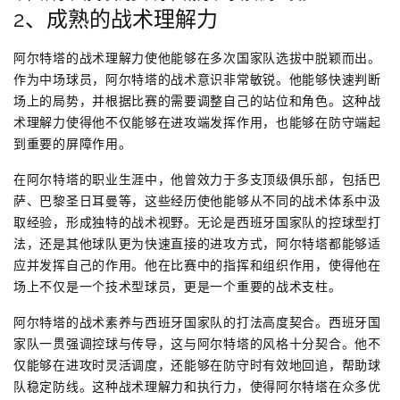
2、成熟的战术理解力
阿尔特塔的战术理解力使他能够在多次国家队选拔中脱颖而出。
作为中场球员，阿尔特塔的战术意识非常敏锐。他能够快速判断
场上的局势，并根据比赛的需要调整自己的站位和角色。这种战
术理解力使得他不仅能够在进攻端发挥作用，也能够在防守端起
到重要的屏障作用。
在阿尔特塔的职业生涯中，他曾效力于多支顶级俱乐部，包括巴
萨、巴黎圣日耳曼等，这些经历使他能够从不同的战术体系中汲
取经验，形成独特的战术视野。无论是西班牙国家队的控球型打
法，还是其他球队更为快速直接的进攻方式，阿尔特塔都能够适
应并发挥自己的作用。他在比赛中的指挥和组织作用，使得他在
场上不仅是一个技术型球员，更是一个重要的战术支柱。
阿尔特塔的战术素养与西班牙国家队的打法高度契合。西班牙国
家队一贯强调控球与传导，这与阿尔特塔的风格十分契合。他不
仅能够在进攻时灵活调度，还能够在防守时有效地回追，帮助球
队稳定防线。这种战术理解力和执行力，使得阿尔特塔在众多优