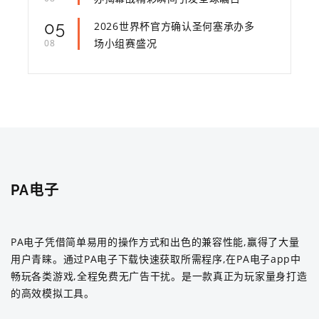
05
2026世界杯官方确认圣何塞承办多
场小组赛盛况
08
PA电子
PA电子凭借简单易用的操作方式和出色的兼容性能,赢得了大量
用户青睐。通过PA电子下载快速获取所需程序,在PA电子app中
畅玩各类游戏,全程免费无广告干扰。是一款真正为玩家量身打造
的高效模拟工具。