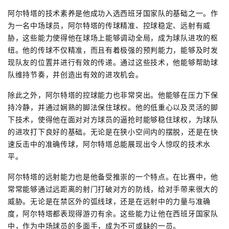
阿尔特塔的技术素养是他成功入选西班牙国家队的基础之一。作
为一名中场球员，阿尔特塔的传球精准、控球稳定、远射有威
胁，这些能力使得他在球场上能够调动全局，成为球队进攻的枢
纽。他的传球不仅精准，而且有着极强的预判能力，能够及时发
现队友的位置并进行有效的传递。通过这些技术，他能够帮助球
队维持节奏，并创造出有效的进攻机会。
除此之外，阿尔特塔的控球能力也非常突出。他能够在压力下保
持冷静，并通过娴熟的脚法保住球权。他的低重心以及灵活的脚
下技术，使得他在面对对方球员的逼抢时能够稳住球权，为球队
的进攻打下良好的基础。无论是在狭小空间内的摆脱，还是在快
速反击中的准确传球，阿尔特塔总能展现出令人惊叹的技术水
平。
阿尔特塔的远射能力也是他备受推崇的一个特点。在比赛中，他
常常能够通过远距离的射门打破对方的防线，给对手带来很大的
威胁。无论是在禁区外的弧线球，还是在远射中的力量与准确
度，阿尔特塔都表现得游刃有余。这些能力让他在西班牙国家队
中，作为中场球员的多面手，成为不可或缺的一员。