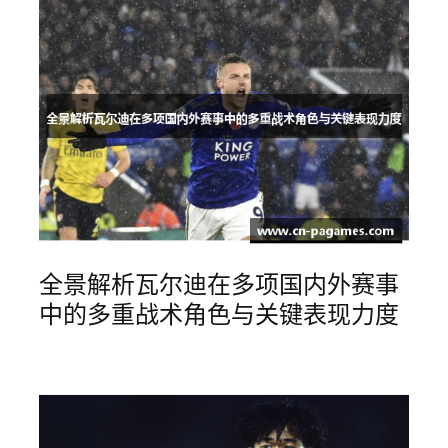
全景解析瓦尔迪在多项国内外赛事
中的多重战术角色与关键表现力度