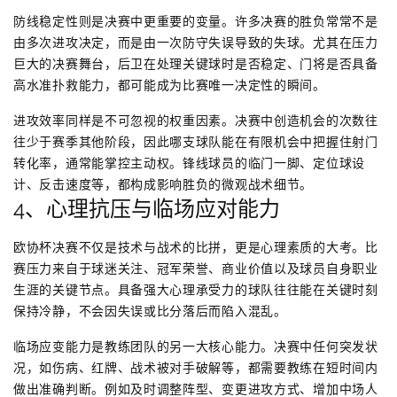
防线稳定性则是决赛中更重要的变量。许多决赛的胜负常常不是
由多次进攻决定，而是由一次防守失误导致的失球。尤其在压力
巨大的决赛舞台，后卫在处理关键球时是否稳定、门将是否具备
高水准扑救能力，都可能成为比赛唯一决定性的瞬间。
进攻效率同样是不可忽视的权重因素。决赛中创造机会的次数往
往少于赛季其他阶段，因此哪支球队能在有限机会中把握住射门
转化率，通常能掌控主动权。锋线球员的临门一脚、定位球设
计、反击速度等，都构成影响胜负的微观战术细节。
4、心理抗压与临场应对能力
欧协杯决赛不仅是技术与战术的比拼，更是心理素质的大考。比
赛压力来自于球迷关注、冠军荣誉、商业价值以及球员自身职业
生涯的关键节点。具备强大心理承受力的球队往往能在关键时刻
保持冷静，不会因失误或比分落后而陷入混乱。
临场应变能力是教练团队的另一大核心能力。决赛中任何突发状
况，如伤病、红牌、战术被对手破解等，都需要教练在短时间内
做出准确判断。例如及时调整阵型、变更进攻方式、增加中场人