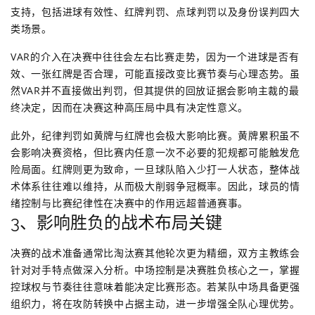
支持，包括进球有效性、红牌判罚、点球判罚以及身份误判四大
类场景。
VAR的介入在决赛中往往会左右比赛走势，因为一个进球是否有
效、一张红牌是否合理，可能直接改变比赛节奏与心理态势。虽
然VAR并不直接做出判罚，但其提供的回放证据会影响主裁的最
终决定，因而在决赛这种高压局中具有决定性意义。
此外，纪律判罚如黄牌与红牌也会极大影响比赛。黄牌累积虽不
会影响决赛资格，但比赛内任意一次不必要的犯规都可能触发危
险局面。红牌则更为致命，一旦球队陷入少打一人状态，整体战
术体系往往难以维持，从而极大削弱争冠概率。因此，球员的情
绪控制与比赛纪律性在决赛中的作用远超普通赛事。
3、影响胜负的战术布局关键
决赛的战术准备通常比淘汰赛其他轮次更为精细，双方主教练会
针对对手特点做深入分析。中场控制是决赛胜负核心之一，掌握
控球权与节奏往往意味着能决定比赛形态。若某队中场具备更强
组织力，将在攻防转换中占据主动，进一步增强全队心理优势。