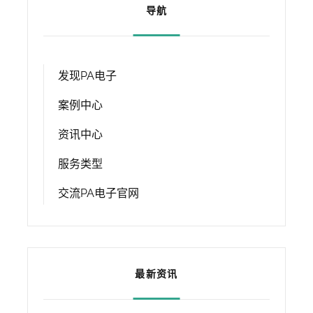
导航
发现PA电子
案例中心
资讯中心
服务类型
交流PA电子官网
最新资讯