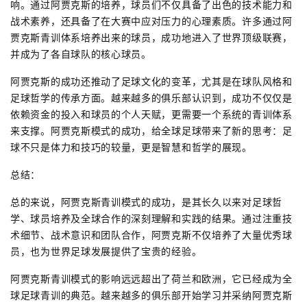
响。通过阿贾克斯的培养，球员们不仅具备了出色的技术能力和
战术素养，还具备了在大赛中应对压力的心理素质。许多通过阿
贾克斯青训体系培养出来的球员，成功地进入了世界顶级联赛，
并成为了各自球队的核心球员。
阿贾克斯的成功还推动了足球文化的变革，尤其是在球队风格和
足球哲学的传承方面。越来越多的俱乐部认识到，成功不仅仅是
依赖资金的投入和球员的个人天赋，更需要一个系统的青训体系
来支撑。阿贾克斯模式的成功，给全球足球带来了新的思考：足
球不只是体力和技巧的较量，更是智慧和哲学的展现。
总结：
总的来说，阿贾克斯青训模式的成功，是其长久以来对足球哲
学、球员培养及全球合作的深刻理解和实践的结果。通过注重技
术细节、战术意识和团队合作，阿贾克斯不仅培养了大量优秀球
员，也为世界足球发展提供了宝贵的经验。
阿贾克斯青训模式的影响远远超出了荷兰和欧洲，它已经成为全
球足球青训的典范。越来越多的俱乐部开始学习并采纳阿贾克斯