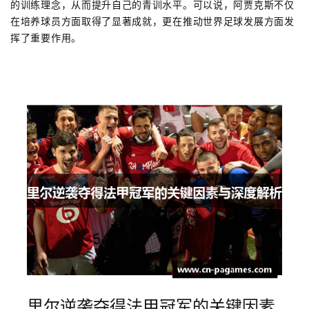
的训练理念，从而提升自己的青训水平。可以说，阿贾克斯不仅
在培养球员方面取得了显著成就，更在推动世界足球发展方面发
挥了重要作用。
里尔逆袭夺得法甲冠军的关键因素