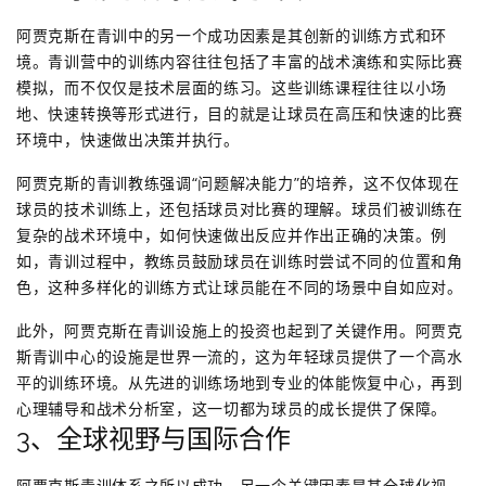
阿贾克斯在青训中的另一个成功因素是其创新的训练方式和环
境。青训营中的训练内容往往包括了丰富的战术演练和实际比赛
模拟，而不仅仅是技术层面的练习。这些训练课程往往以小场
地、快速转换等形式进行，目的就是让球员在高压和快速的比赛
环境中，快速做出决策并执行。
阿贾克斯的青训教练强调“问题解决能力”的培养，这不仅体现在
球员的技术训练上，还包括球员对比赛的理解。球员们被训练在
复杂的战术环境中，如何快速做出反应并作出正确的决策。例
如，青训过程中，教练员鼓励球员在训练时尝试不同的位置和角
色，这种多样化的训练方式让球员能在不同的场景中自如应对。
此外，阿贾克斯在青训设施上的投资也起到了关键作用。阿贾克
斯青训中心的设施是世界一流的，这为年轻球员提供了一个高水
平的训练环境。从先进的训练场地到专业的体能恢复中心，再到
心理辅导和战术分析室，这一切都为球员的成长提供了保障。
3、全球视野与国际合作
阿贾克斯青训体系之所以成功，另一个关键因素是其全球化视