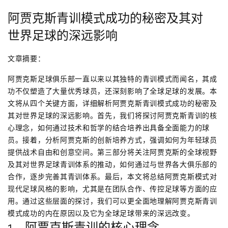
阿贾克斯青训模式成功的秘密及其对
世界足球的深远影响
文章摘要：
阿贾克斯足球俱乐部一直以来以其独特的青训模式而闻名，其成
功不仅塑造了大量优秀球员，还深刻影响了全球足球的发展。本
文将从四个关键方面，详细解析阿贾克斯青训模式成功的秘密及
其对世界足球的深远影响。首先，我们将探讨阿贾克斯青训的核
心理念，如何通过技术和哲学的结合培养出具备全面能力的球
员。接着，分析阿贾克斯的创新培养方式，强调如何为年轻球员
提供战术自由和创意空间。第三部分将关注阿贾克斯的全球视野
及其对世界足球青训体系的推动，如何通过与世界各大俱乐部的
合作，逐步完善其青训体系。最后，本文将总结阿贾克斯模式对
现代足球风格的影响，尤其是在团队合作、传控足球等方面的应
用。通过这些层面的探讨，我们可以更全面地理解阿贾克斯青训
模式成功的内在原因以及它为全球足球带来的深远改变。
1、阿贾克斯青训的核心理念