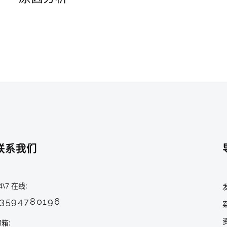
联系我们
4\7 在线
13594780196
邮箱