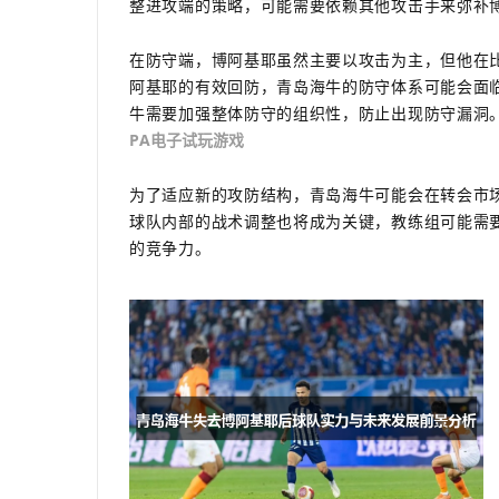
整进攻端的策略，可能需要依赖其他攻击手来弥补
在防守端，博阿基耶虽然主要以攻击为主，但他在
阿基耶的有效回防，青岛海牛的防守体系可能会面
牛需要加强整体防守的组织性，防止出现防守漏洞
PA电子试玩游戏
为了适应新的攻防结构，青岛海牛可能会在转会市
球队内部的战术调整也将成为关键，教练组可能需
的竞争力。