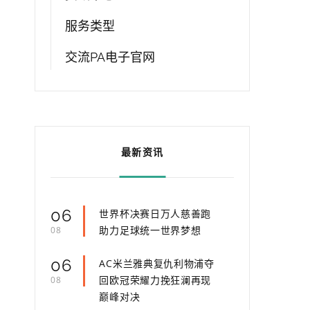
服务类型
交流PA电子官网
最新资讯
06
世界杯决赛日万人慈善跑
助力足球统一世界梦想
08
06
AC米兰雅典复仇利物浦夺
回欧冠荣耀力挽狂澜再现
08
巅峰对决