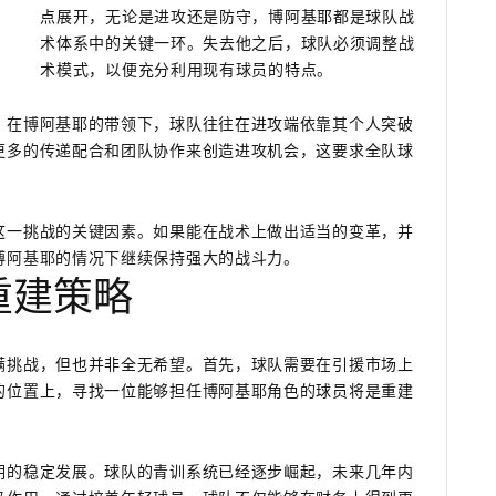
点展开，无论是进攻还是防守，博阿基耶都是球队战
术体系中的关键一环。失去他之后，球队必须调整战
术模式，以便充分利用现有球员的特点。
。在博阿基耶的带领下，球队往往在进攻端依靠其个人突破
更多的传递配合和团队协作来创造进攻机会，这要求全队球
这一挑战的关键因素。如果能在战术上做出适当的变革，并
博阿基耶的情况下继续保持强大的战斗力。
重建策略
满挑战，但也并非全无希望。首先，球队需要在引援市场上
的位置上，寻找一位能够担任博阿基耶角色的球员将是重建
期的稳定发展。球队的青训系统已经逐步崛起，未来几年内