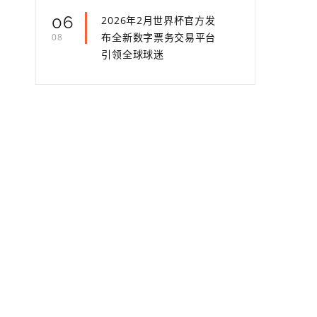
06
2026年2月世界杯官方发
布全新数字票务交易平台
08
引领全球球迷