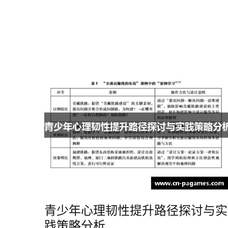
青少年心理韧性提升路径探讨与实
践策略分析