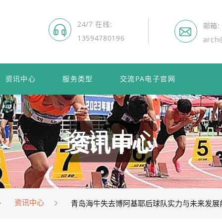
24/7 在线
邮箱
13594780196
arch
资讯中心
服务类型
交流PA电子官网
资讯中心
资讯中心
青岛海牛失去博阿基耶后球队实力与未来发展