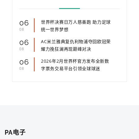
06
世界杯决赛日万人慈善跑 助力足球
统一世界梦想
08
06
AC米兰雅典复仇利物浦夺回欧冠荣
耀力挽狂澜再现巅峰对决
08
06
2026年2月世界杯官方发布全新数
字票务交易平台引领全球球迷
08
PA电子