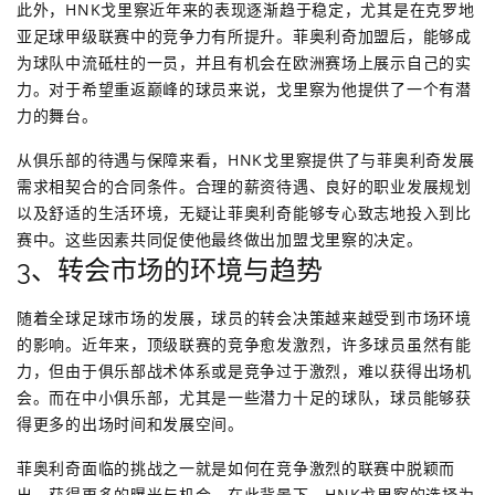
此外，HNK戈里察近年来的表现逐渐趋于稳定，尤其是在克罗地
亚足球甲级联赛中的竞争力有所提升。菲奥利奇加盟后，能够成
为球队中流砥柱的一员，并且有机会在欧洲赛场上展示自己的实
力。对于希望重返巅峰的球员来说，戈里察为他提供了一个有潜
力的舞台。
从俱乐部的待遇与保障来看，HNK戈里察提供了与菲奥利奇发展
需求相契合的合同条件。合理的薪资待遇、良好的职业发展规划
以及舒适的生活环境，无疑让菲奥利奇能够专心致志地投入到比
赛中。这些因素共同促使他最终做出加盟戈里察的决定。
3、转会市场的环境与趋势
随着全球足球市场的发展，球员的转会决策越来越受到市场环境
的影响。近年来，顶级联赛的竞争愈发激烈，许多球员虽然有能
力，但由于俱乐部战术体系或是竞争过于激烈，难以获得出场机
会。而在中小俱乐部，尤其是一些潜力十足的球队，球员能够获
得更多的出场时间和发展空间。
菲奥利奇面临的挑战之一就是如何在竞争激烈的联赛中脱颖而
出，获得更多的曝光与机会。在此背景下，HNK戈里察的选择为