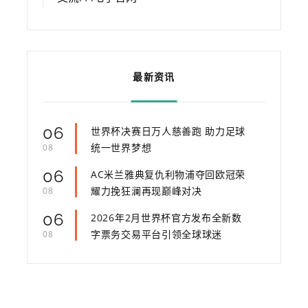
最新资讯
06
世界杯决赛日万人慈善跑 助力足球
统一世界梦想
08
06
AC米兰雅典复仇利物浦夺回欧冠荣
耀力挽狂澜再现巅峰对决
08
06
2026年2月世界杯官方发布全新数
字票务交易平台引领全球球迷
08