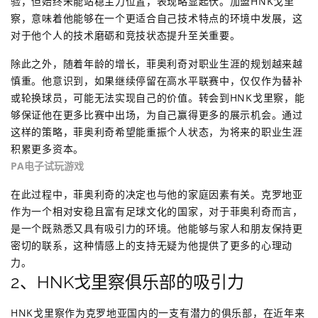
验，但始终未能站稳主力位置，表现略显起伏。加盟HNK戈里
察，意味着他能够在一个更适合自己技术特点的环境中发展，这
对于他个人的技术磨砺和竞技状态提升至关重要。
除此之外，随着年龄的增长，菲奥利奇对职业生涯的规划越来越
慎重。他意识到，如果继续停留在高水平联赛中，仅仅作为替补
或轮换球员，可能无法实现自己的价值。转会到HNK戈里察，能
够保证他在更多比赛中出场，为自己赢得更多的展示机会。通过
这样的策略，菲奥利奇希望能重振个人状态，为将来的职业生涯
积累更多资本。
PA电子试玩游戏
在此过程中，菲奥利奇的决定也与他的家庭因素有关。克罗地亚
作为一个相对安稳且富有足球文化的国家，对于菲奥利奇而言，
是一个既熟悉又具有吸引力的环境。他能够与家人和朋友保持更
密切的联系，这种情感上的支持无疑为他提供了更多的心理动
力。
2、HNK戈里察俱乐部的吸引力
HNK戈里察作为克罗地亚国内的一支有潜力的俱乐部，在近年来