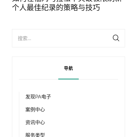
个人最佳纪录的策略与技巧
搜索...
导航
发现PA电子
案例中心
资讯中心
服务类型