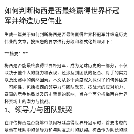
如何判断梅西是否最终赢得世界杯冠
军并缔造历史伟业
生成一篇关于如何判断梅西是否最终赢得世界杯冠军并缔造历史
伟业的文章，按照您的要求进行分段和格式化处理如下：
**摘要：**
梅西是否能最终赢得世界杯冠军，成为足球历史的一部分，不仅
取决于他个人的能力和表现，还涉及到团队的配合、对手的实力
以及比赛中的偶然因素。本文从多个角度深入探讨了如何评估这
一可能性，包括梅西的领导力与团队默契、技战术的应对能力、
赛事的竞争格局以及历史背景的影响，旨在全面分析梅西在世界
杯赛场上的潜力与挑战。
1、领导力与团队默契
在评估梅西是否能够带领阿根廷赢得世界杯冠军时，首要考虑的
是他在球队中的领导力和与队友之间的默契。梅西作为队长的能