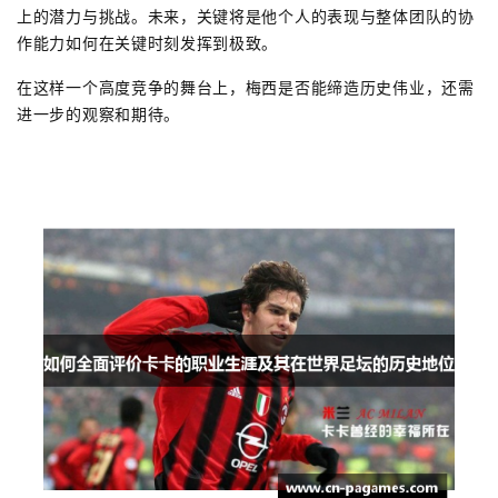
上的潜力与挑战。未来，关键将是他个人的表现与整体团队的协
作能力如何在关键时刻发挥到极致。
在这样一个高度竞争的舞台上，梅西是否能缔造历史伟业，还需
进一步的观察和期待。