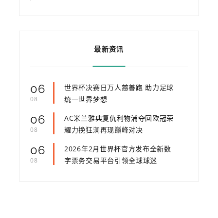
最新资讯
06
世界杯决赛日万人慈善跑 助力足球
统一世界梦想
08
06
AC米兰雅典复仇利物浦夺回欧冠荣
耀力挽狂澜再现巅峰对决
08
06
2026年2月世界杯官方发布全新数
字票务交易平台引领全球球迷
08