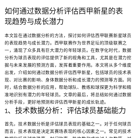
如何通过数据分析评估西甲新星的表
现趋势与成长潜力
本文旨在通过数据分析的方法，探讨如何评估西甲联赛新星球员
的表现趋势与成长潜力。西甲联赛作为世界足坛的顶级联赛之
一，涌现了众多具有巨大潜力的年轻球员。在数字化时代，数据
分析为球员表现的评估提供了新的视角和工具，尤其是在潜力挖
掘与未来发展的预测方面，发挥着重要作用。本文将从多个维度
出发，介绍如何通过数据分析评估西甲新星，包括球员的技术表
现、对比赛的影响、身体数据分析和成长潜力的预测等方面。同
时，结合数据分析的应用，帮助球队、教练和球探更为科学和精
准地识别有潜力的年轻球员。文章的最后，将总结如何通过数据
分析手段，更好地预测和评估西甲新星的成长轨迹。
1、技术数据分析：评估球员基础能力
首先，技术数据分析是评估球员表现的基础之一。对于任何球员
而言，技术表现是决定其赛场表现的核心因素之一。常见的技术