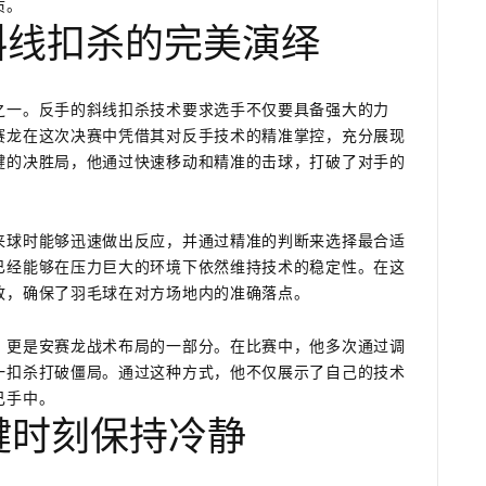
质。
斜线扣杀的完美演绎
之一。反手的斜线扣杀技术要求选手不仅要具备强大的力
赛龙在这次决赛中凭借其对反手技术的精准掌控，充分展现
键的决胜局，他通过快速移动和精准的击球，打破了对手的
来球时能够迅速做出反应，并通过精准的判断来选择最合适
已经能够在压力巨大的环境下依然维持技术的稳定性。在这
致，确保了羽毛球在对方场地内的准确落点。
，更是安赛龙战术布局的一部分。在比赛中，他多次通过调
一扣杀打破僵局。通过这种方式，他不仅展示了自己的技术
己手中。
键时刻保持冷静