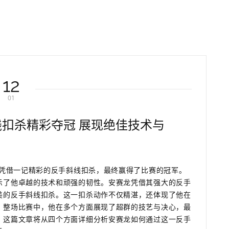
12
01
扣杀精彩夺冠 展现绝佳技术与
龙凭借一记精彩的反手斜线扣杀，最终赢得了比赛的冠军。
示了他卓越的技术和顽强的韧性。安赛龙凭借其强大的反手
美的反手斜线扣杀。这一扣杀动作不仅精湛，还体现了他在
。整场比赛中，他在多个方面展现了超群的技艺与决心，最
。这篇文章将从四个方面详细分析安赛龙如何通过这一反手