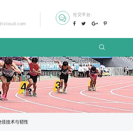
社交平台
@icloud.com
绝佳技术与韧性