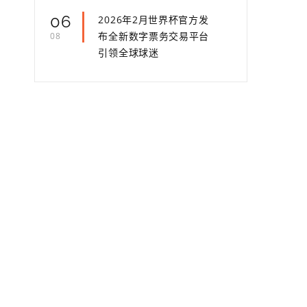
06
2026年2月世界杯官方发
布全新数字票务交易平台
08
引领全球球迷