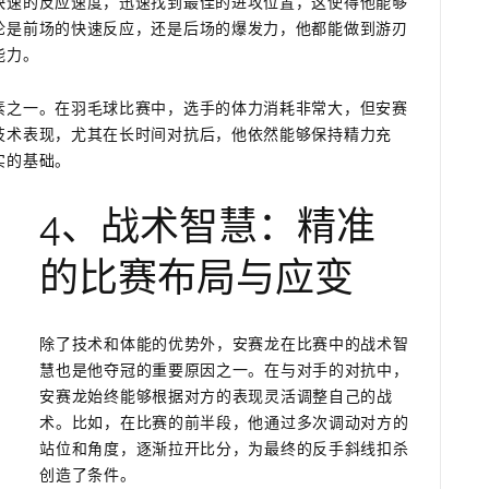
快速的反应速度，迅速找到最佳的进攻位置，这使得他能够
论是前场的快速反应，还是后场的爆发力，他都能做到游刃
能力。
素之一。在羽毛球比赛中，选手的体力消耗非常大，但安赛
技术表现，尤其在长时间对抗后，他依然能够保持精力充
实的基础。
4、战术智慧：精准
的比赛布局与应变
除了技术和体能的优势外，安赛龙在比赛中的战术智
慧也是他夺冠的重要原因之一。在与对手的对抗中，
安赛龙始终能够根据对方的表现灵活调整自己的战
术。比如，在比赛的前半段，他通过多次调动对方的
站位和角度，逐渐拉开比分，为最终的反手斜线扣杀
创造了条件。