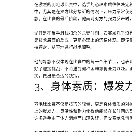
在激烈的羽毛球比赛中，选手的心理素质往往决定
中，尤其是在双方比分接近的情况下，压力常常使
静。在比赛的最后阶段，他面对对方的强力反击时
尤其是在反手斜线扣杀的关键时刻，安赛龙几乎没
是技术层面的反应，更是心理上的沉稳体现。即便
持镇定，从容地进行战术调整。
他的冷静不仅体现在比赛中的每一个细节上，也表
好了迎接挑战，不论遇到何种困难都将全力以赴。
扰，做出最合适的决策。
3、身体素质：爆发
羽毛球比赛不仅是技巧的较量，更是身体素质的对
上的爆发力、灵活性和耐力使得他能够在长时间的
许多选手由于体力消耗而出现失误，但安赛龙凭借