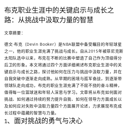
布克职业生涯中的关键启示与成长之
路：从挑战中汲取力量的智慧
文章摘要：
德文·布克（Devin Booker）是NBA联盟中备受瞩目的年轻球星
之一，他的职业生涯充满了挑战与成长。自从2015年被菲尼克斯
太阳队选中以来，布克在不断的比赛中塑造了自己作为顶级得分
后卫的形象。本文将通过四个方面详细阐述布克职业生涯中的关
键启示与成长之路，探讨他如何在压力与挑战中汲取力量，并在
自我突破中逐渐走向成熟。从早期的困境与孤军奋战，到逐渐带
领球队走向成功，布克的职业生涯充满了不屈不挠的奋斗精神，
值得每一位篮球迷和年轻人深思与学习。文章将从布克如何面对
挑战、如何通过持续的努力提升自我、如何在领导力方面成长以
及如何应对失败中汲取力量四个方面展开论述，力求展现布克成
长过程中蕴藏的智慧与力量。
1、面对挑战的勇气与决心