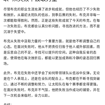
尽管布克的职业生涯充满了进步和成就，但他也经历了不少失败
和挫折。从最初太阳队的低谷，到季后赛的失利，布克并非每一
次都能取得胜利。然而，正是这些失败成就了今天的布克。在每
一次失败后，布克都会认真分析问题，寻找改进的方法，而不是
沉溺于失望中。
布克从失败中汲取力量的一个重要方面，就是他不断调整自己的
心态。在面对失败时，他从不把责任归咎于他人或外部因素，而
是反思自己的不足，寻找可以提升的空间。这种自我反省的态
度，使得他在每次挫折后，都能以更加成熟和冷静的姿态回归赛
场。
此外，布克在失败中还学会了如何带领球队从低谷中反弹。无论
是在个人表现上，还是在全队的配合上，布克都在不断寻找突破
口，通过不断的调整和努力，让太阳队在每个赛季都变得更强。
在面对失败时，布克并不气馁，他把失败当作成功的铺垫，并在
下一次机会来临时，全力以赴。
总结：