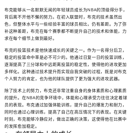
布克能够从一名默默无闻的年轻球员成长为NBA的顶级得分手，
背后离不开他不懈的努力。在初入联盟时，布克的技术虽然出
色，但整体水平与一些经验丰富的球员相比，仍有差距。为了弥
补这种差距，布克在每个赛季都不断提升自己的技术和体能，力
求在每个细节上做到最好。
布克的投篮技术是他快速成长的关键之一。作为一名得分后卫，
稳定的投篮命中率是必不可少的。他通过日复一日的投篮训练，
逐渐提高了三分球和中远距离投篮的稳定性，使得他的进攻更加
多样化。这种通过技术提升而实现自我突破的过程，既是对布克
个人努力的肯定，也为他的球队提供了更为强大的进攻武器。
除了技术上的努力，布克还非常注重自身的身体素质和心理素质
的提升。在NBA的竞争环境中，体能和心理承受力往往决定着球
员的表现。布克通过加强体能训练，提升自己的爆发力和耐力，
同时也通过心理训练，提高了自己在高压情况下的表现。在关键
时刻，布克能够冷静应对，做出正确的决策，这使得他在比赛中
的发挥愈加稳定。