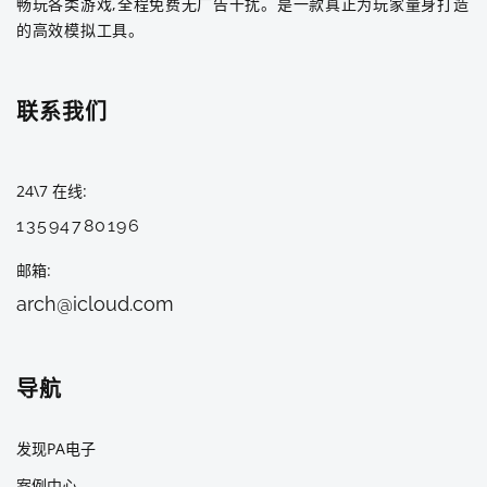
畅玩各类游戏,全程免费无广告干扰。是一款真正为玩家量身打造
的高效模拟工具。
联系我们
24\7 在线
13594780196
邮箱
arch@icloud.com
导航
发现PA电子
案例中心