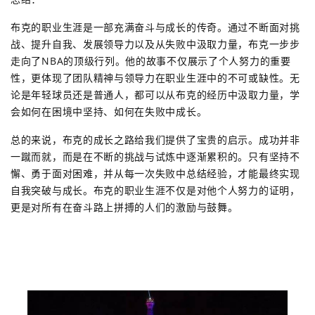
布克的职业生涯是一部充满奋斗与成长的传奇。通过不断面对挑
战、提升自我、发展领导力以及从失败中汲取力量，布克一步步
走向了NBA的顶级行列。他的故事不仅展示了个人努力的重要
性，更体现了团队精神与领导力在职业生涯中的不可或缺性。无
论是年轻球员还是普通人，都可以从布克的经历中汲取力量，学
会如何在困境中坚持、如何在失败中成长。
总的来说，布克的成长之路给我们提供了宝贵的启示。成功并非
一蹴而就，而是在不断的挑战与试炼中逐渐累积的。只有坚持不
懈、勇于面对困难，并从每一次失败中总结经验，才能最终实现
自我突破与成长。布克的职业生涯不仅是对他个人努力的证明，
更是对所有在奋斗路上拼搏的人们的激励与鼓舞。