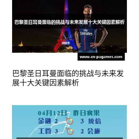
巴黎圣日耳曼面临的挑战与未来发
展十大关键因素解析