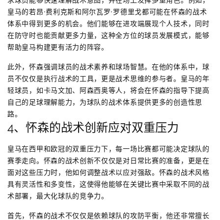
皇马的若昂·费利克斯和阿尔瓦罗·罗德里戈都可能在怀森的战术
体系中得到更多的机会。他们能够在进攻端展现个人技术，同时
在防守时也能贡献更多力量，这种全方位的球员发展模式，能够
帮助皇马构建更有活力的阵容。
此外，怀森强调球员的战术素养和球场智慧。在他的体系中，球
员不仅仅是执行战术的工具，更是战术思维的参与者。皇马的年
轻球员，如卡马文加、阿森西奥等人，将会在怀森的指导下提高
自己的足球理解能力，为球队的战术体系提供更多的创造性思
路。
4、怀森的战术创新应对双重压力
皇马在西甲和欧冠的双重压力下，每一场比赛都可能决定球队的
赛季走向。怀森的战术创新不仅仅是对日常比赛的准备，更是在
面对这些压力时，他如何调整战术以应对强敌。怀森的战术风格
具有灵活性和多变性，这使得他能够在关键比赛中采取不同的战
术部署，最大化球队的竞争力。
首先，怀森的战术不仅仅是依赖球队的攻防平衡，他还非常擅长