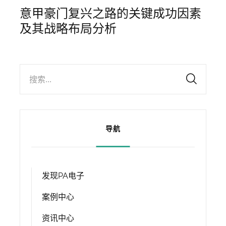
意甲豪门复兴之路的关键成功因素
及其战略布局分析
搜索...
导航
发现PA电子
案例中心
资讯中心