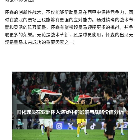
怀森的创新性战术，不仅能够帮助皇马在西甲中保持竞争力，同
时在欧冠的赛场上也能够有更强的应对能力。通过精确的战术布
置和灵活的阵容调整，怀森有望带领皇马迎接更多的挑战，并争
取更多的荣誉。无论是战术革新，还是球员使用，怀森的出现无
疑是皇马未来成功的重要因素之一。