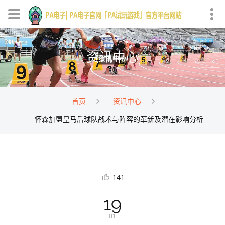
资讯中心
首页
资讯中心
怀森加盟皇马后球队战术与阵容的革新及潜在影响分析
141
19
01