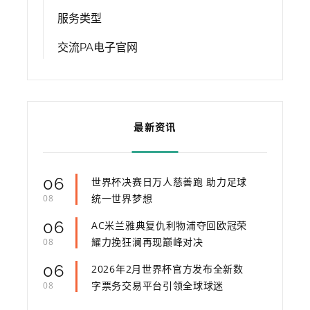
服务类型
交流PA电子官网
最新资讯
06
世界杯决赛日万人慈善跑 助力足球
统一世界梦想
08
06
AC米兰雅典复仇利物浦夺回欧冠荣
耀力挽狂澜再现巅峰对决
08
06
2026年2月世界杯官方发布全新数
字票务交易平台引领全球球迷
08