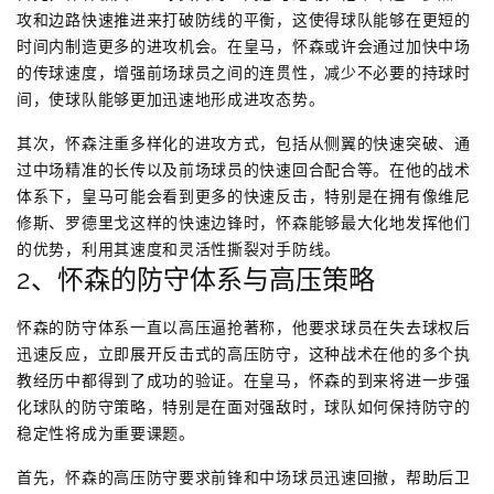
攻和边路快速推进来打破防线的平衡，这使得球队能够在更短的
时间内制造更多的进攻机会。在皇马，怀森或许会通过加快中场
的传球速度，增强前场球员之间的连贯性，减少不必要的持球时
间，使球队能够更加迅速地形成进攻态势。
其次，怀森注重多样化的进攻方式，包括从侧翼的快速突破、通
过中场精准的长传以及前场球员的快速回合配合等。在他的战术
体系下，皇马可能会看到更多的快速反击，特别是在拥有像维尼
修斯、罗德里戈这样的快速边锋时，怀森能够最大化地发挥他们
的优势，利用其速度和灵活性撕裂对手防线。
2、怀森的防守体系与高压策略
怀森的防守体系一直以高压逼抢著称，他要求球员在失去球权后
迅速反应，立即展开反击式的高压防守，这种战术在他的多个执
教经历中都得到了成功的验证。在皇马，怀森的到来将进一步强
化球队的防守策略，特别是在面对强敌时，球队如何保持防守的
稳定性将成为重要课题。
首先，怀森的高压防守要求前锋和中场球员迅速回撤，帮助后卫