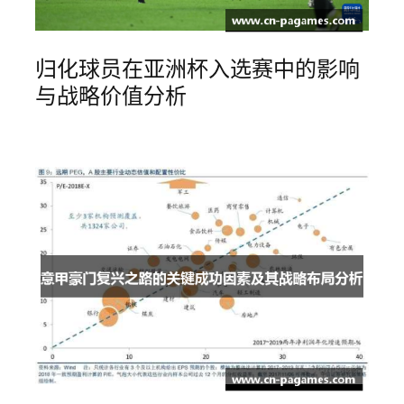
归化球员在亚洲杯入选赛中的影响
与战略价值分析