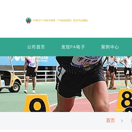
公司首页
发现PA电子
案例中心
首页