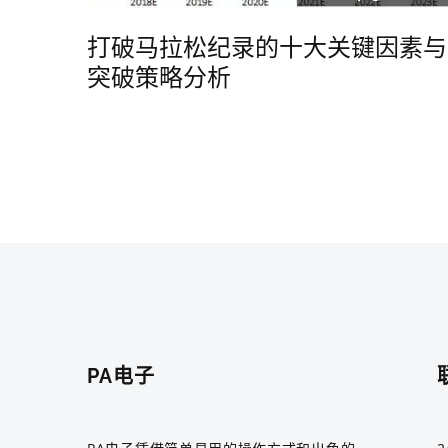
打破马拉松纪录的十大关键因素与
突破策略分析
PA电子