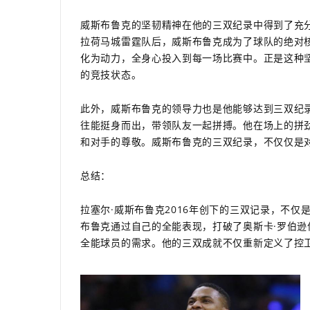
威斯布鲁克的坚韧精神在他的三双纪录中得到了充分体现
拉荷马城雷霆队后，威斯布鲁克成为了球队的绝对
化为动力，全身心投入到每一场比赛中。正是这种
的竞技状态。
此外，威斯布鲁克的领导力也是他能够达到三双纪
往能挺身而出，带领队友一起拼搏。他在场上的拼
和对手的尊敬。威斯布鲁克的三双纪录，不仅仅是
总结：
拉塞尔·威斯布鲁克2016年创下的三双记录，不
布鲁克通过自己的全能表现，打破了奥斯卡·罗伯
全能球员的需求。他的三双成就不仅重新定义了控卫