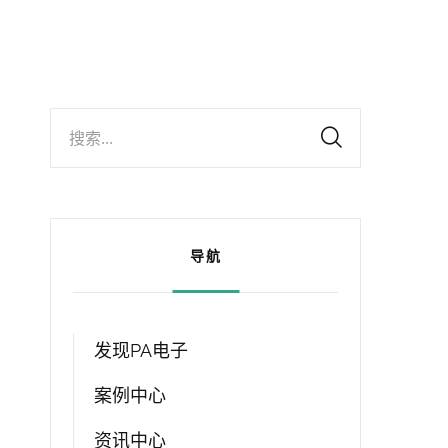
搜索...
导航
发现PA电子
案例中心
资讯中心