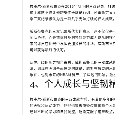
拉塞尔·威斯布鲁克在2016年创下的三双记录，打
这个成就不仅让他跻身传奇球员行列，还重新定义
季三双纪录被认为是一项几乎无法打破的伟大成就
威斯布鲁克的三双记录所代表的意义，远不仅仅是
团队协作，而是凭借自身的独特能力成为球队的核
来的球员在比赛中发挥更加多样的才华。威斯布鲁
可以获得最终的认可。
从更广阔的历史视角来看，威斯布鲁克的三双成就也
法，到现在强调全面技能的球员，威斯布鲁克的出
象征，也对未来的NBA球员产生了深远的影响，激
4、个人成长与坚韧
拉塞尔·威斯布鲁克的三双成就背后，有着他多年的
的天赋和运动能力，但他也曾被质疑过度依赖个人
通过不断的学习和自我调整，逐渐克服了这些缺点