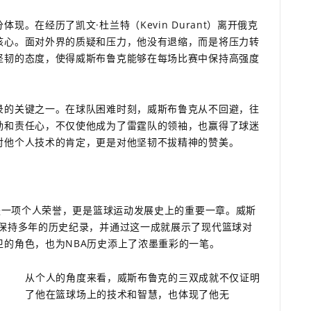
。在经历了凯文·杜兰特（Kevin Durant）离开俄克
核心。面对外界的质疑和压力，他没有退缩，而是将压力转
坚韧的态度，使得威斯布鲁克能够在每场比赛中保持高强度
录的关键之一。在球队困难时刻，威斯布鲁克从不回避，往
劲和责任心，不仅使他成为了雷霆队的领袖，也赢得了球迷
对他个人技术的肯定，更是对他坚韧不拔精神的赞美。
仅是一项个人荣誉，更是篮球运动发展史上的重要一章。威斯
逊保持多年的历史纪录，并通过这一成就展示了现代篮球对
的角色，也为NBA历史添上了浓墨重彩的一笔。
从个人的角度来看，威斯布鲁克的三双成就不仅证明
了他在篮球场上的技术和智慧，也体现了他无