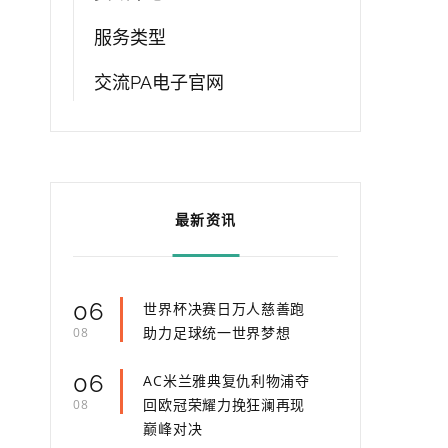
服务类型
交流PA电子官网
最新资讯
06
世界杯决赛日万人慈善跑
助力足球统一世界梦想
08
06
AC米兰雅典复仇利物浦夺
回欧冠荣耀力挽狂澜再现
08
巅峰对决