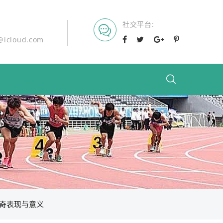
社交平台
@icloud.com
传奇表现与意义