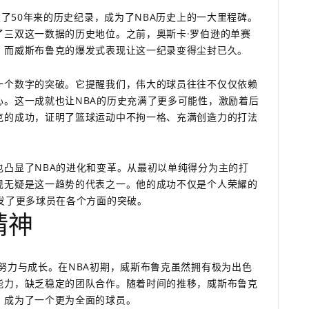
破了50年来的历史纪录，成为了NBA历史上的一大里程碑。
了三双这一数据的历史地位。之前，奥斯卡·罗伯逊的单赛
，而威斯布鲁克的爆发式表现让这一纪录变得尘封已久。
一个数字的突破。它提醒我们，伟大的球员往往不仅仅依赖
心。这一成就也让NBA的历史充满了更多可能性，激励着后
克的成功，证明了篮球运动中不拘一格、充满创造力的打法
凸显了NBA的进化和变革。从最初以单纯得分为主的打
现无疑是这一趋势的代表之一。他的成功不仅是个人荣耀的
发了更多球员在各个方面的突破。
精神
努力与成长。在NBA初期，威斯布鲁克虽然拥有极为出色
能力，缺乏稳定的团队合作。随着时间的推移，威斯布鲁克
，成为了一个更为全面的球员。