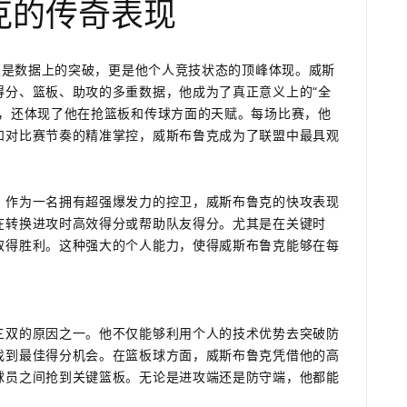
克的传奇表现
仅仅是数据上的突破，更是他个人竞技状态的顶峰体现。威斯
得分、篮板、助攻的多重数据，他成为了真正意义上的“全
力，还体现了他在抢篮板和传球方面的天赋。每场比赛，他
和对比赛节奏的精准掌控，威斯布鲁克成为了联盟中最具观
。作为一名拥有超强爆发力的控卫，威斯布鲁克的快攻表现
在转换进攻时高效得分或帮助队友得分。尤其是在关键时
取得胜利。这种强大的个人能力，使得威斯布鲁克能够在每
三双的原因之一。他不仅能够利用个人的技术优势去突破防
找到最佳得分机会。在篮板球方面，威斯布鲁克凭借他的高
球员之间抢到关键篮板。无论是进攻端还是防守端，他都能