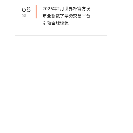
06
2026年2月世界杯官方发
布全新数字票务交易平台
08
引领全球球迷